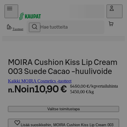
Hyppää sisältöön
Tuotteet
MOIRA Cushion Kiss Lip Cream
003 Suede Cacao -huulivoide
Kaikki MOIRA Cosmetics -tuotteet
vertailuhinta
Noin
10,90 €
5450,00 €/kg
n.
5450,00 €/kg
Valitse toimitustapa
Lisää suosikkeihin, MOIRA Cushion Kiss Lip Cream 003