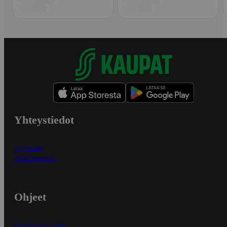
Yhteystiedot
Myymälät
Asiakaspalvelu
Ohjeet
Ensitilaajan ohjeet