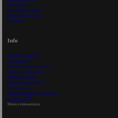
Näin maksat
Näin tilaat ja muokkaat
Kaikki ohjeet ja vinkit
In English
Info
S-Business yrityksille
Oiva-raportit
Osuuskauppojen yhteystiedot
Tilaus- ja toimitusehdot
Tietosuojakäytäntö
Palvelun käyttöehdot
Saavutettavuus
Mobiilisovelluksen saavutettavuus
Mainostajalle
Muuta evästeasetuksia