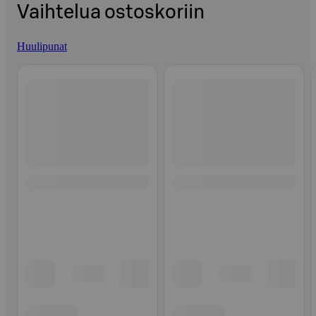
Vaihtelua ostoskoriin
Huulipunat
Ohita listaus