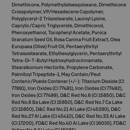
Dimethicone, Polymethylsilsesquioxane, Dimethicone
Crosspolymer, VP/Hexadecene Copolymer,
Polyglyceryl-2 Triisostearate, Lauroyl Lysine,
Caprylic/Capric Triglyceride, Dimethiconol,
Phenoxyethanol, Tocopheryl Acetate, Punica
Granatum Seed Oil, Rosa Canina Fruit Extract, Olea
Europaea (Olive) Fruit Oil, Pentaerythrityl
Tetraisostearate, Ethylhexylglycerin, Pentaerythrityl
Tetra-Di-T-Butyl Hydroxyhydrocinnamate,
Stearalkonium Hectorite, Propylene Carbonate,
Palmitoyl Tripeptide-1, May Contain/Peut
Contenir/Puede Contener (+/-): Titanium Dioxide (CI
77891), Iron Oxides (CI 77491), Iron Oxides (CI 77492),
Iron Oxides (CI 77499), D&C Red No.6 (CI 15850), D&C
Red No.6 Ba Lake (CI 15850), D&C Red No.7 Ca Lake
(CI 15850), D&C Red No.21 Al Lake (CI 45380), D&C
Red No.27 Al Lake (CI 45410), D&C Red No.33 Al Lake
(CI 17200), FD&C Red No.40 Al Lake (CI 16035), FD&C