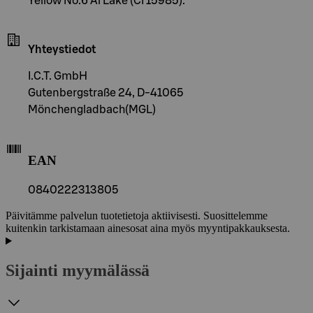
Yellow No.6 Al Lake (CI 15985).
Yhteystiedot
I.C.T. GmbH
Gutenbergstraße 24, D-41065
Mönchengladbach(MGL)
EAN
0840222313805
Päivitämme palvelun tuotetietoja aktiivisesti. Suosittelemme
kuitenkin tarkistamaan ainesosat aina myös myyntipakkauksesta.
Sijainti myymälässä