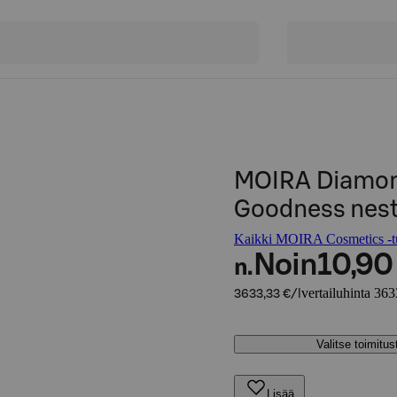
MOIRA Diamon
Goodness nest
Kaikki MOIRA Cosmetics -tu
Noin
10,90
n.
vertailuhinta 363
3633,33 €/l
Valitse toimitu
Lisää