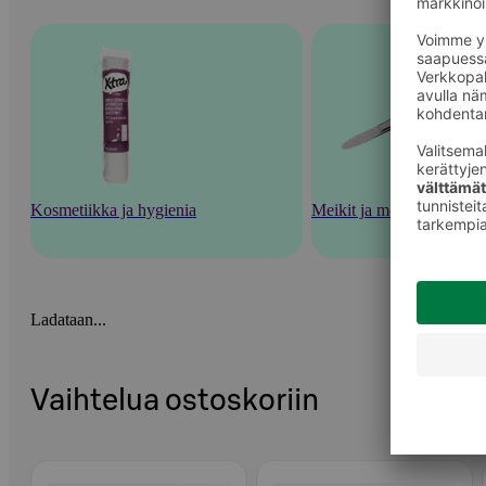
Kosmetiikka ja hygienia
Meikit ja meikkaustarvik
Ladataan...
Vaihtelua ostoskoriin
Ohita listaus