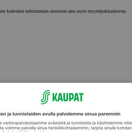
lemme kuitenkin tarkistamaan ainesosat aina myös myyntipakkauksesta.