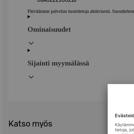
0840222300218
Päivitämme palvelun tuotetietoja aktiivisesti. Suositte
Ominaisuudet
Sijainti myymälässä
Katso myös