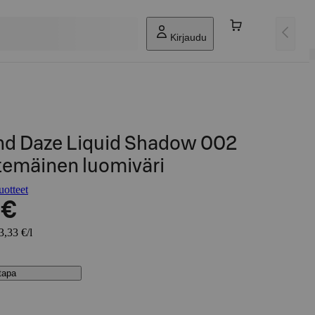
Kirjaudu
d Daze Liquid Shadow 002
emäinen luomiväri
otteet
 €
3,33 €/l
stapa