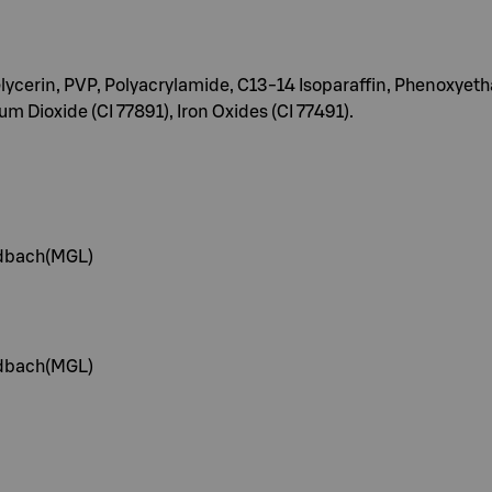
Glycerin, PVP, Polyacrylamide, C13-14 Isoparaffin, Phenoxye
ioxide (CI 77891), Iron Oxides (CI 77491).
dbach(MGL)
dbach(MGL)