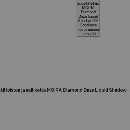
suosikkeihin,
MOIRA
Diamond
Daze Liquid
Shadow 002
Goodness
nestemäinen
luomiväri
öntä loistoa ja säihkettä MOIRA Diamond Daze Liquid Shadow -