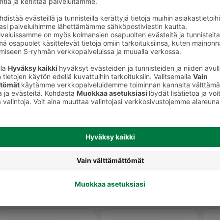
keet
Luomivärit