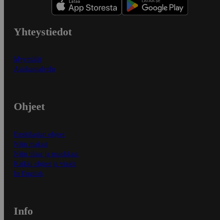
Yhteystiedot
Myymälät
Asiakaspalvelu
Ohjeet
Ensitilaajan ohjeet
Näin maksat
Näin tilaat ja muokkaat
Kaikki ohjeet ja vinkit
In English
Info