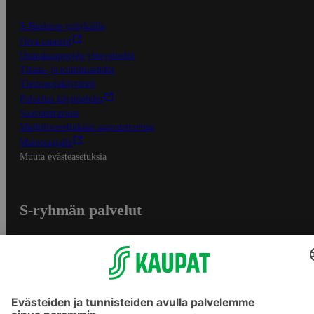
S-Business yrityksille
Oiva-raportit
Osuuskauppojen yhteystiedot
Tilaus- ja toimitusehdot
Tietosuojakäytäntö
Palvelun käyttöehdot
Saavutettavuus
Mobiilisovelluksen saavutettavuus
Mainostajalle
Muuta evästeasetuksia
S-ryhmän palvelut
S-ryhmä
Asiakasomistajuus
Yhteishyvä Ruoka -sovellus
S-ostoslista -sovellus
Prisma.fi