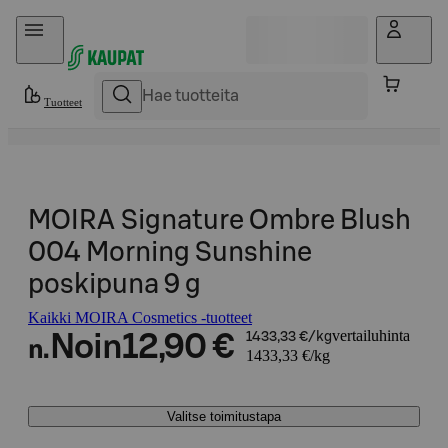
Hyppää sisältöön
Tuotteet
MOIRA Signature Ombre Blush
004 Morning Sunshine
poskipuna 9 g
Kaikki MOIRA Cosmetics -tuotteet
vertailuhinta
Noin
12,90 €
1433,33 €/kg
n.
1433,33 €/kg
Valitse toimitustapa