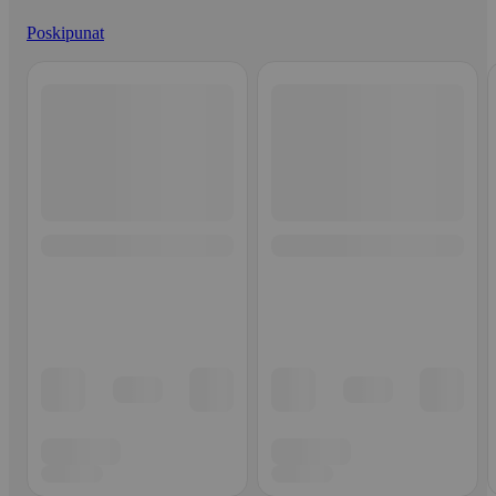
Poskipunat
Ohita listaus