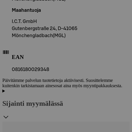
Maahantuoja
I.C.T. GmbH
Gutenbergstraße 24, D-41065
Mönchengladbach(MGL)
EAN
0816180029348
Päivitämme palvelun tuotetietoja aktiivisesti. Suosittelemme
kuitenkin tarkistamaan ainesosat aina myös myyntipakkauksesta.
Sijainti myymälässä