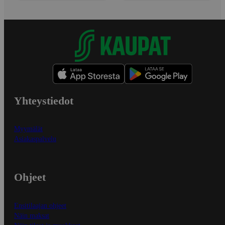
Yhteystiedot
Myymälät
Asiakaspalvelu
Ohjeet
Ensitilaajan ohjeet
Näin maksat