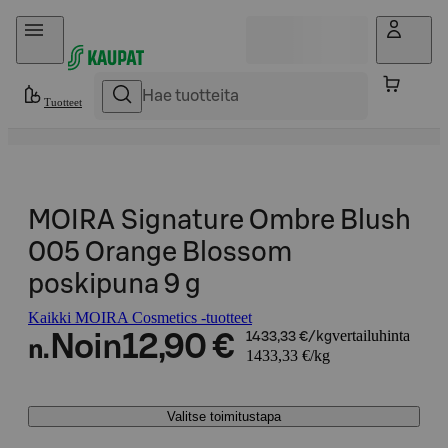
Hyppää sisältöön
Tuotteet
MOIRA Signature Ombre Blush
005 Orange Blossom
poskipuna 9 g
Kaikki MOIRA Cosmetics -tuotteet
vertailuhinta
Noin
12,90 €
1433,33 €/kg
n.
1433,33 €/kg
Valitse toimitustapa