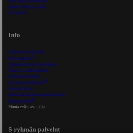
Näin tilaat ja muokkaat
Kaikki ohjeet ja vinkit
In English
Info
S-Business yrityksille
Oiva-raportit
Osuuskauppojen yhteystiedot
Tilaus- ja toimitusehdot
Tietosuojakäytäntö
Palvelun käyttöehdot
Saavutettavuus
Mobiilisovelluksen saavutettavuus
Mainostajalle
Muuta evästeasetuksia
S-ryhmän palvelut