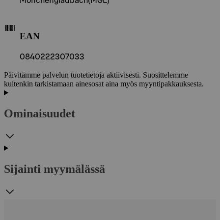
Mönchengladbach(MGL)
EAN
0840222307033
Päivitämme palvelun tuotetietoja aktiivisesti. Suosittelemme
kuitenkin tarkistamaan ainesosat aina myös myyntipakkauksesta.
Ominaisuudet
Sijainti myymälässä