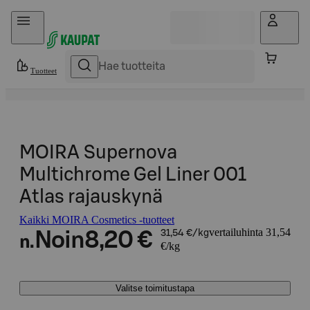
Hyppää sisältöön
Tuotteet
MOIRA Supernova
Multichrome Gel Liner 001
Atlas rajauskynä
Kaikki MOIRA Cosmetics -tuotteet
vertailuhinta 31,54
Noin
8,20 €
31,54 €/kg
n.
€/kg
Valitse toimitustapa