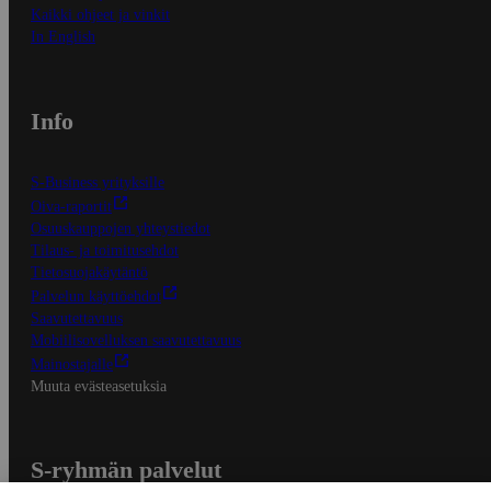
Kaikki ohjeet ja vinkit
In English
Info
S-Business yrityksille
Oiva-raportit
Osuuskauppojen yhteystiedot
Tilaus- ja toimitusehdot
Tietosuojakäytäntö
Palvelun käyttöehdot
Saavutettavuus
Mobiilisovelluksen saavutettavuus
Mainostajalle
Muuta evästeasetuksia
S-ryhmän palvelut