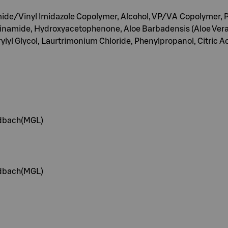
ide/Vinyl Imidazole Copolymer, Alcohol, VP/VA Copolymer, 
cinamide, Hydroxyacetophenone, Aloe Barbadensis (Aloe Vera) 
lyl Glycol, Laurtrimonium Chloride, Phenylpropanol, Citric 
dbach(MGL)
dbach(MGL)