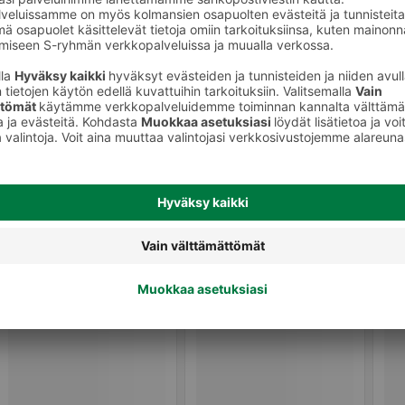
Peitevoiteet, pohjustusvoiteet,
keet
meikinkiinnityssuihkeet, korostus- ja
varjostustuotteet
Peitevoitee