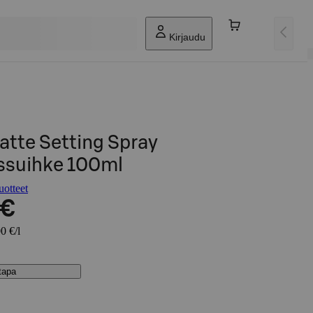
Kirjaudu
atte Setting Spray
yssuihke 100ml
otteet
 €
0 €/l
stapa