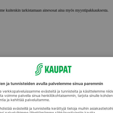
lemme kuitenkin tarkistamaan ainesosat aina myös myyntipakkauksesta.