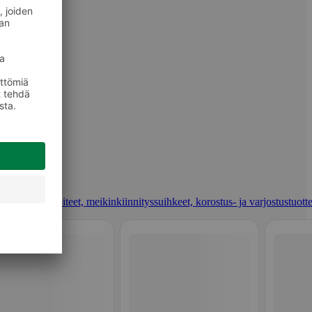
t, pohjustusvoiteet, meikinkiinnityssuihkeet, korostus- ja varjostustuotte