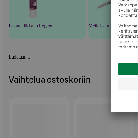
Kosmetiikka ja hygienia
Meikit ja meikkaustarvik
Ladataan...
Vaihtelua ostoskoriin
Ohita listaus