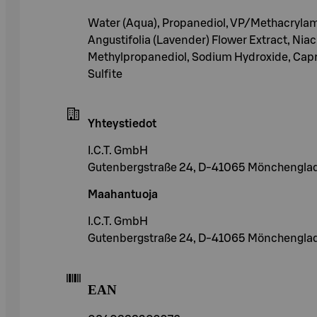
Water (Aqua), Propanediol, VP/Methacrylam
Angustifolia (Lavender) Flower Extract, Nia
Methylpropanediol, Sodium Hydroxide, Capry
Sulfite
Yhteystiedot
I.C.T. GmbH
Gutenbergstraße 24, D-41065 Mönchengla
Maahantuoja
I.C.T. GmbH
Gutenbergstraße 24, D-41065 Mönchengla
EAN