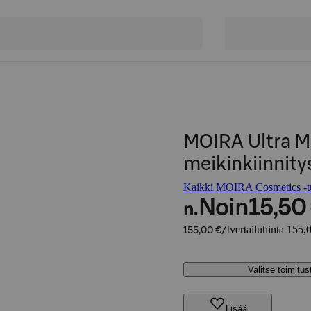
MOIRA Ultra M
meikinkiinnit
Kaikki MOIRA Cosmetics -tu
Noin
15,50
n.
vertailuhinta 155,0
155,00 €/l
Valitse toimitu
Lisää