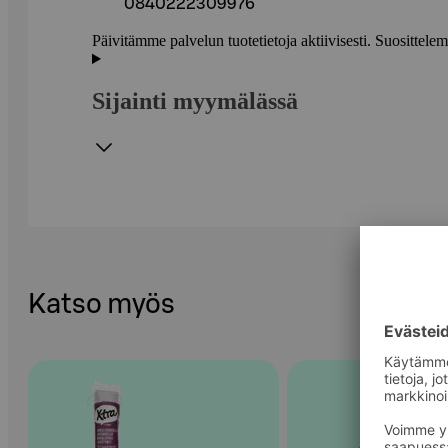
0840222309976
Päivitämme palvelun tuotetietoja aktiivisesti. Suositte
Sijainti myymälässä
Katso myös