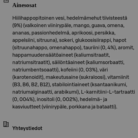
Ainesosat
Hiilihappopitoinen vesi, hedelmämehut tiivisteestä
(9%) (valkoinen viinirypäle, mango, guava, omena,
ananas, passionhedelmä, aprikoosi, persikka,
appelsiini, sitruuna), sokeri, glukoosisiirappi, hapot
(sitruunahappo, omenahappo), tauriini (0, 4%), aromit,
happamuudensäätöaineet (kaliumsitraatit,
natriumsitraatit), säilöntäaineet (kaliumsorbaatti,
natriumbentsoaatti), kofeiini (0, 03%), väri
(karotenoidit), makeutusaine (sukraloosi), vitamiinit
(B3, B6, B2, B12), stabilointiaineet (ksantaanikumi,
natriumalginaatti, arabikumi), L-karnitiini-L-tartraatti
(0, 004%), inositoli (0, 002%), hedelmä- ja
kasviuutteet (viinirypäle, porkkana ja bataatti).
Yhteystiedot