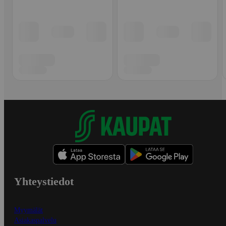
Yhteystiedot
Myymälät
Asiakaspalvelu