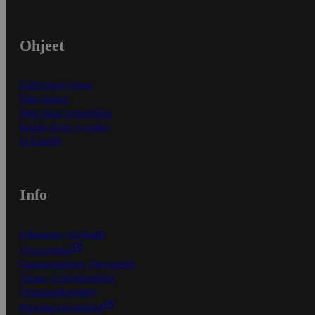
Ohjeet
Ensitilaajan ohjeet
Näin maksat
Näin tilaat ja muokkaat
Kaikki ohjeet ja vinkit
In English
Info
S-Business yrityksille
Oiva-raportit
Osuuskauppojen yhteystiedot
Tilaus- ja toimitusehdot
Tietosuojakäytäntö
Palvelun käyttöehdot