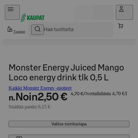
Hyppää sisältöön
Tuotteet
Monster Energy Juiced Mango
Loco energy drink tlk 0,5 L
Kaikki Monster Energy -tuotteet
vertailuhinta 4,70 €/l
Noin
2,50 €
4,70 €/l
n.
Sisältää pantin 0,15 €
Valitse toimitustapa