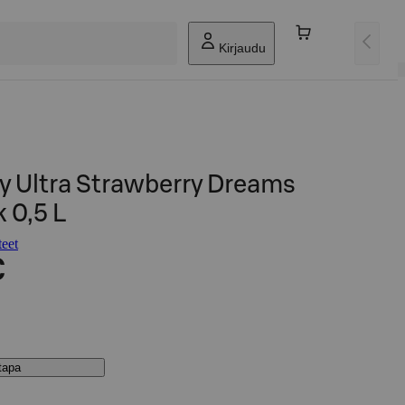
Kirjaudu
y Ultra Strawberry Dreams
k 0,5 L
teet
€
stapa