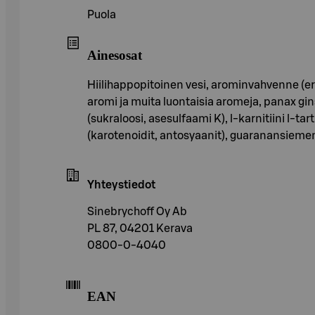
Puola
Ainesosat
Hiilihappopitoinen vesi, arominvahvenne (er
aromi ja muita luontaisia aromeja, panax gin
(sukraloosi, asesulfaami K), l-karnitiini l-tar
(karotenoidit, antosyaanit), guaranansiemenu
Yhteystiedot
Sinebrychoff Oy Ab
PL 87, 04201 Kerava
0800-0-4040
EAN