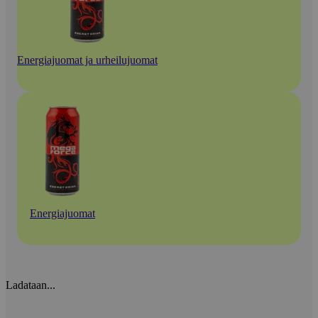
Energiajuomat ja urheilujuomat
Energiajuomat
Ladataan...