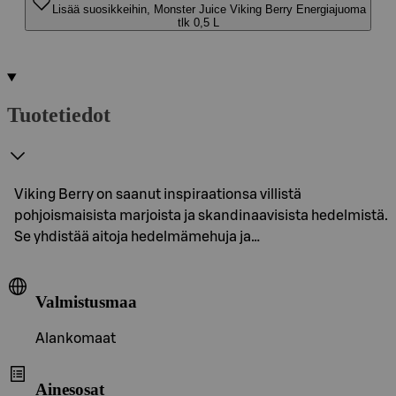
Lisää suosikkeihin, Monster Juice Viking Berry Energiajuoma
tlk 0,5 L
Tuotetiedot
Viking Berry on saanut inspiraationsa villistä
pohjoismaisista marjoista ja skandinaavisista hedelmistä.
Se yhdistää aitoja hedelmämehuja ja…
Valmistusmaa
Alankomaat
Ainesosat