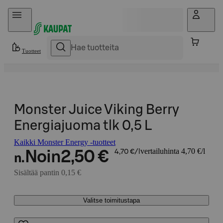
Hyppää sisältöön
Tuotteet
Monster Juice Viking Berry
Energiajuoma tlk 0,5 L
Kaikki Monster Energy -tuotteet
vertailuhinta 4,70 €/l
Noin
2,50 €
4,70 €/l
n.
Sisältää pantin 0,15 €
Valitse toimitustapa