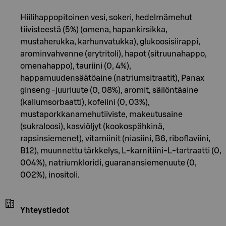
Hiilihappopitoinen vesi, sokeri, hedelmämehut
tiivisteestä (5%) (omena, hapankirsikka,
mustaherukka, karhunvatukka), glukoosisiirappi,
arominvahvenne (erytritoli), hapot (sitruunahappo,
omenahappo), tauriini (0, 4%),
happamuudensäätöaine (natriumsitraatit), Panax
ginseng -juuriuute (0, 08%), aromit, säilöntäaine
(kaliumsorbaatti), kofeiini (0, 03%),
mustaporkkanamehutiiviste, makeutusaine
(sukraloosi), kasviöljyt (kookospähkinä,
rapsinsiemenet), vitamiinit (niasiini, B6, riboflaviini,
B12), muunnettu tärkkelys, L-karnitiini-L-tartraatti (0,
004%), natriumkloridi, guaranansiemenuute (0,
002%), inositoli.
Yhteystiedot