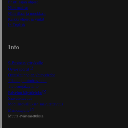
Ensitilaajan ohjeet
Näin maksat
Näin tilaat ja muokkaat
Kaikki ohjeet ja vinkit
In English
Info
S-Business yrityksille
Oiva-raportit
Osuuskauppojen yhteystiedot
Tilaus- ja toimitusehdot
Tietosuojakäytäntö
Palvelun käyttöehdot
Saavutettavuus
Mobiilisovelluksen saavutettavuus
Mainostajalle
Muuta evästeasetuksia