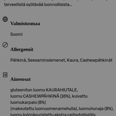
terveellistä syötävää luonnollisista…
Valmistusmaa
Suomi
Allergeenit
Pähkinä, Seesaminsiemenet, Kaura, Cashewpähkinät
Ainesosat
gluteeniton luomu KAURAHIUTALE,
luomu CASHEWPÄHKINÄ (16%), kuivattu
luomukarpalo (8%)
(makeutettu luomuomenamehulla), luomuhunaja (8%),
luomu kylmäpuristettu ekstra neitsytoliiviöljy,