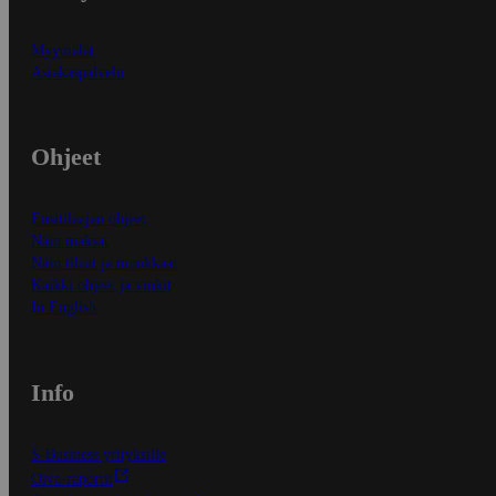
Myymälät
Asiakaspalvelu
Ohjeet
Ensitilaajan ohjeet
Näin maksat
Näin tilaat ja muokkaat
Kaikki ohjeet ja vinkit
In English
Info
S-Business yrityksille
Oiva-raportit