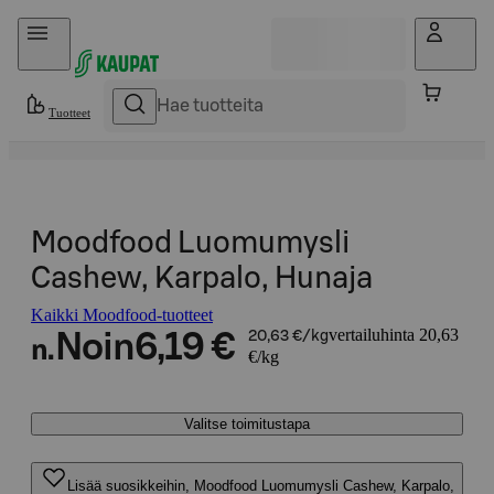
Hyppää sisältöön
Tuotteet
Moodfood Luomumysli
Cashew, Karpalo, Hunaja
Kaikki Moodfood-tuotteet
vertailuhinta 20,63
Noin
6,19 €
20,63 €/kg
n.
€/kg
Valitse toimitustapa
Lisää suosikkeihin, Moodfood Luomumysli Cashew, Karpalo,