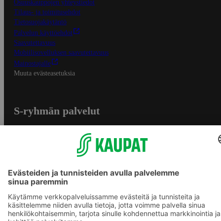
Osuuskauppojen yhteystiedot
Tilaus- ja toimitusehdot
Tietosuojakäytäntö
Palvelun käyttöehdot
Saavutettavuus
Mobiilisovelluksen saavutettavuus
Mainostajalle
Muuta evästeasetuksia
S-ryhmän palvelut
S-ryhmä
Asiakasomistajuus
Yhteishyvä Ruoka -sovellus
S-ostoslista -sovellus
Prisma.fi
Sokos.fi
S-Pankki
Yhteishyvä