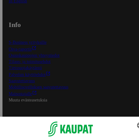
In English
Info
S-Business yrityksille
Oiva-raportit
Osuuskauppojen yhteystiedot
Tilaus- ja toimitusehdot
Tietosuojakäytäntö
Palvelun käyttöehdot
Saavutettavuus
Mobiilisovelluksen saavutettavuus
Mainostajalle
Muuta evästeasetuksia
S-ryhmän palvelut