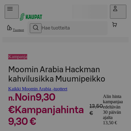
Hyppää sisältöön
Tuotteet
Kampanja
Moomin Arabia Hackman
kahvilusikka Muumipeikko
Kaikki Moomin Arabia -tuotteet
Noin
9,30
Alin hinta
n.
kampanjaa
13,50
edeltävän
€
Kampanjahinta
30 päivän
€
ajalta
9,30 €
13,50 €