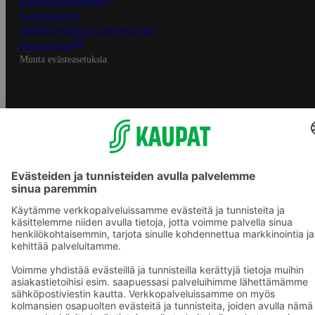
Palvelun käyttöehdot
Saavutettavuus
Mobiilisovelluksen saavutettavuus
Mainostajalle
Muuta evästeasetuksia
S-ryhmän palvelut
S-ryhmä
Asiakasomistajuus
Yhteishyvä Ruoka -sovellus
S-ostoslista -sovellus
Prisma.fi
Sokos.fi
S-Pankki
Yhteishyvä
Sokos Hotels
Raflaamo