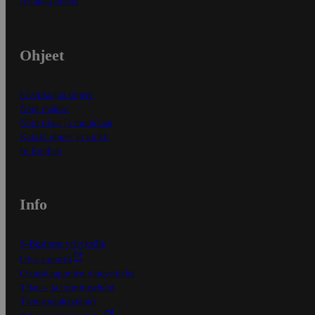
Asiakaspalvelu
Ohjeet
Ensitilaajan ohjeet
Näin maksat
Näin tilaat ja muokkaat
Kaikki ohjeet ja vinkit
In English
Info
S-Business yrityksille
Oiva-raportit
Osuuskauppojen yhteystiedot
Tilaus- ja toimitusehdot
Tietosuojakäytäntö