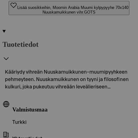
Lisää suosikkeihin, Moomin Arabia Muumi kylpypyyhe 70x140
Nuuskamuikkunen vihr.GOTS
Tuotetiedot
Kääriydy vihreän Nuuskamuikkunen-muumipyyhkeen
pehmeyteen. Nuuskamuikkunen on tyyni ja filosofinen
kulkuri, joka pukeutuu vihreään leveälieriseen…
Valmistusmaa
Turkki