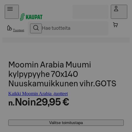
Hyppää sisältöön
Tuotteet
Moomin Arabia Muumi
kylpypyyhe 70x140
Nuuskamuikkunen vihr.GOTS
Kaikki Moomin Arabia -tuotteet
Noin
29,95 €
n.
Valitse toimitustapa