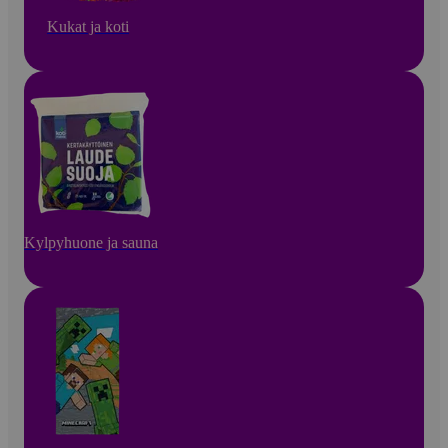
Kukat ja koti
Kylpyhuone ja sauna