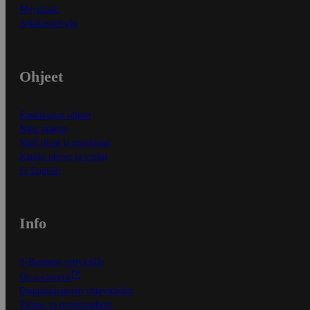
Myymälät
Asiakaspalvelu
Ohjeet
Ensitilaajan ohjeet
Näin maksat
Näin tilaat ja muokkaat
Kaikki ohjeet ja vinkit
In English
Info
S-Business yrityksille
Oiva-raportit
Osuuskauppojen yhteystiedot
Tilaus- ja toimitusehdot