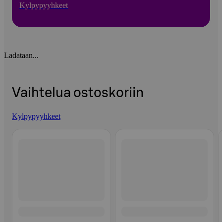
Kylpypyyhkeet
Ladataan...
Vaihtelua ostoskoriin
Kylpypyyhkeet
Ohita listaus