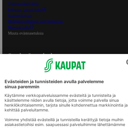
Tietosuojakäytäntö
Palvelun käyttöehdot
Saavutettavuus
Mobiilisovelluksen saavutettavuus
Mainostajalle
Muuta evästeasetuksia
S-ryhmän palvelut
S-ryhmä
Asiakasomistajuus
Yhteishyvä Ruoka -sovellus
S-ostoslista -sovellus
Prisma.fi
Sokos.fi
S-Pankki
Yhteishyvä
Sokos Hotels