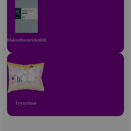
Makuuhuonetekstiilit
Tyynyliinat