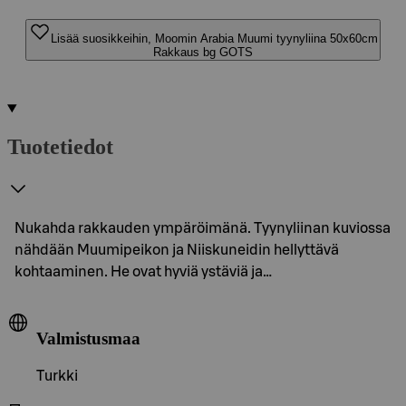
Lisää suosikkeihin, Moomin Arabia Muumi tyynyliina 50x60cm
Rakkaus bg GOTS
Tuotetiedot
Nukahda rakkauden ympäröimänä. Tyynyliinan kuviossa
nähdään Muumipeikon ja Niiskuneidin hellyttävä
kohtaaminen. He ovat hyviä ystäviä ja…
Valmistusmaa
Turkki