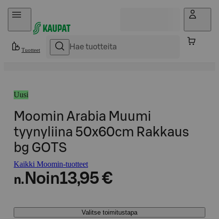
Hyppää sisältöön
Tuotteet
Uusi
Moomin Arabia Muumi
tyynyliina 50x60cm Rakkaus
bg GOTS
Kaikki Moomin-tuotteet
Noin
13,95 €
n.
Valitse toimitustapa