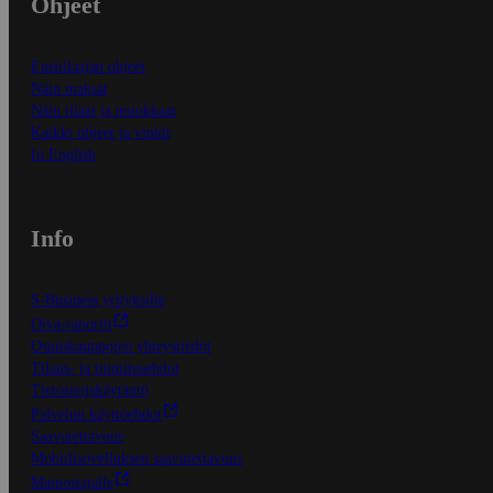
Ohjeet
Ensitilaajan ohjeet
Näin maksat
Näin tilaat ja muokkaat
Kaikki ohjeet ja vinkit
In English
Info
S-Business yrityksille
Oiva-raportit
Osuuskauppojen yhteystiedot
Tilaus- ja toimitusehdot
Tietosuojakäytäntö
Palvelun käyttöehdot
Saavutettavuus
Mobiilisovelluksen saavutettavuus
Mainostajalle