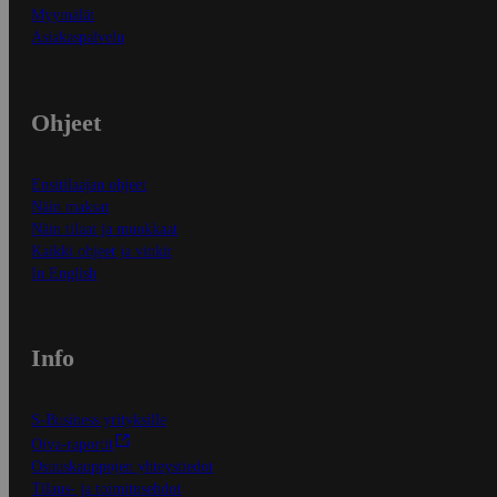
Myymälät
Asiakaspalvelu
Ohjeet
Ensitilaajan ohjeet
Näin maksat
Näin tilaat ja muokkaat
Kaikki ohjeet ja vinkit
In English
Info
S-Business yrityksille
Oiva-raportit
Osuuskauppojen yhteystiedot
Tilaus- ja toimitusehdot