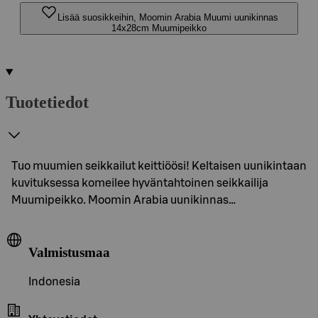
Lisää suosikkeihin, Moomin Arabia Muumi uunikinnas
14x28cm Muumipeikko
Tuotetiedot
Tuo muumien seikkailut keittiöösi! Keltaisen uunikintaan
kuvituksessa komeilee hyväntahtoinen seikkailija
Muumipeikko. Moomin Arabia uunikinnas…
Valmistusmaa
Indonesia