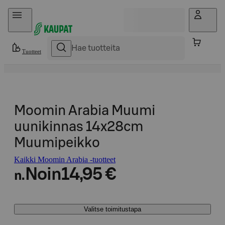
Hyppää sisältöön
Tuotteet
Moomin Arabia Muumi
uunikinnas 14x28cm
Muumipeikko
Kaikki Moomin Arabia -tuotteet
Noin
14,95 €
n.
Valitse toimitustapa