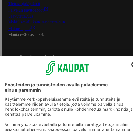
Tietosuojakäytäntö
Palvelun käyttöehdot
Saavutettavuus
Mobiilisovelluksen saavutettavuus
Mainostajalle
Muuta evästeasetuksia
S-ryhmän palvelut
S-ryhmä
Asiakasomistajuus
Yhteishyvä Ruoka -sovellus
S-ostoslista -sovellus
Prisma.fi
Sokos.fi
S-Pankki
Yhteishyvä
Sokos Hotels