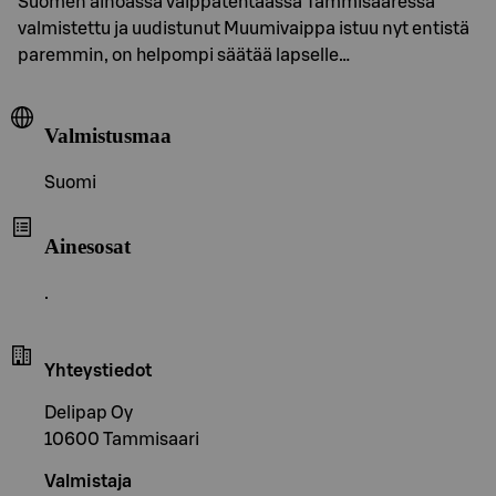
Suomen ainoassa vaippatehtaassa Tammisaaressa
valmistettu ja uudistunut Muumivaippa istuu nyt entistä
paremmin, on helpompi säätää lapselle…
Valmistusmaa
Suomi
Ainesosat
.
Yhteystiedot
Delipap Oy
10600 Tammisaari
Valmistaja