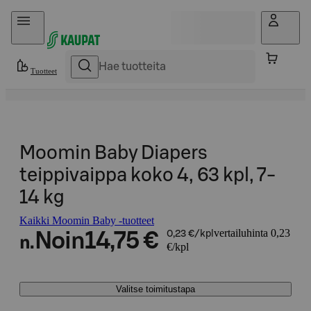
Hyppää sisältöön
Tuotteet
Moomin Baby Diapers
teippivaippa koko 4, 63 kpl, 7-
14 kg
Kaikki Moomin Baby -tuotteet
vertailuhinta 0,23
Noin
14,75 €
0,23 €/kpl
n.
€/kpl
Valitse toimitustapa