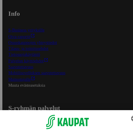
Info
S-Business yrityksille
Oiva-raportit
Osuuskauppojen yhteystiedot
Tilaus- ja toimitusehdot
Tietosuojakäytäntö
Palvelun käyttöehdot
Saavutettavuus
Mobiilisovelluksen saavutettavuus
Mainostajalle
Muuta evästeasetuksia
S-ryhmän palvelut
S-ryhmä
Asiakasomistajuus