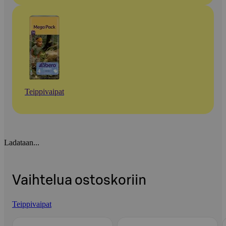
Teippivaipat
Ladataan...
Vaihtelua ostoskoriin
Teippivaipat
Ohita listaus