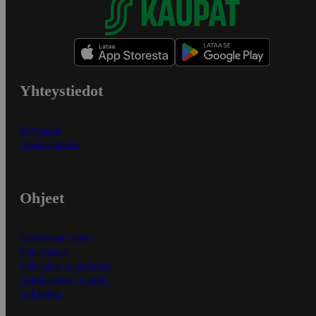
Yhteystiedot
Myymälät
Asiakaspalvelu
Ohjeet
Ensitilaajan ohjeet
Näin maksat
Näin tilaat ja muokkaat
Kaikki ohjeet ja vinkit
In English