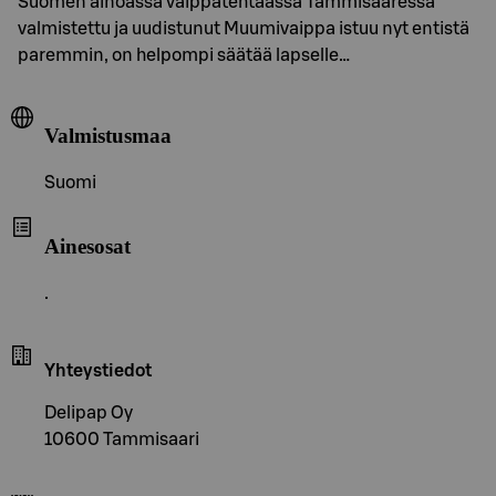
Suomen ainoassa vaippatehtaassa Tammisaaressa
valmistettu ja uudistunut Muumivaippa istuu nyt entistä
paremmin, on helpompi säätää lapselle…
Valmistusmaa
Suomi
Ainesosat
.
Yhteystiedot
Delipap Oy
10600 Tammisaari