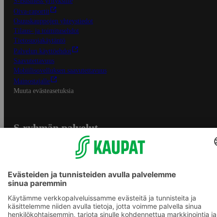
S-Business yrityksille
Oiva-raportit
Osuuskauppojen yhteystiedot
Tilaus- ja toimitusehdot
Tietosuojakäytäntö
Palvelun käyttöehdot
Saavutettavuus
Mobiilisovelluksen saavutettavuus
Mainostajalle
Muuta evästeasetuksia
S-ryhmän palvelut
S-ryhmä
Asiakasomistajuus
Yhteishyvä Ruoka -sovellus
S-ostoslista -sovellus
Prisma.fi
Sokos.fi