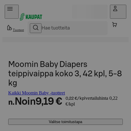
Hyppää sisältöön
Tuotteet
Moomin Baby Diapers
teippivaippa koko 3, 42 kpl, 5-8
kg
Kaikki Moomin Baby -tuotteet
vertailuhinta 0,22
Noin
9,19 €
0,22 €/kpl
n.
€/kpl
Valitse toimitustapa