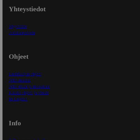
Yhteystiedot
Myymälät
Asiakaspalvelu
Ohjeet
Ensitilaajan ohjeet
Näin maksat
Näin tilaat ja muokkaat
Kaikki ohjeet ja vinkit
In English
Info