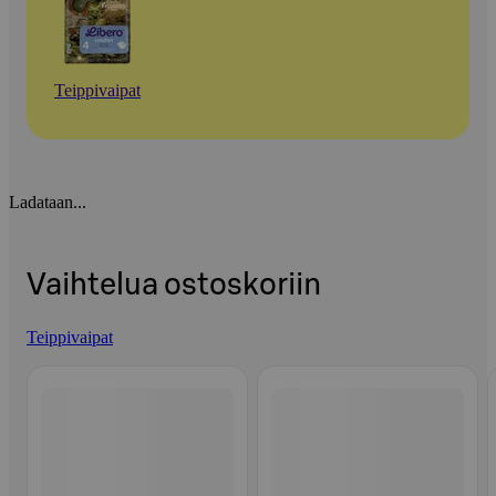
Teippivaipat
Ladataan...
Vaihtelua ostoskoriin
Teippivaipat
Ohita listaus