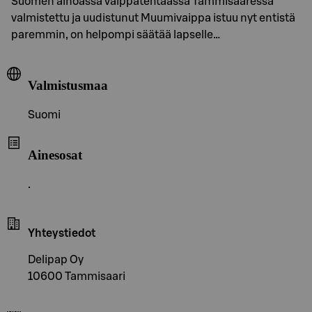
Suomen ainoassa vaippatehtaassa Tammisaaressa
valmistettu ja uudistunut Muumivaippa istuu nyt entistä
paremmin, on helpompi säätää lapselle…
Valmistusmaa
Suomi
Ainesosat
.
Yhteystiedot
Delipap Oy
10600 Tammisaari