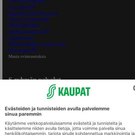
S-Business yrityksille
Oiva-raportit
Osuuskauppojen yhteystiedot
Tilaus- ja toimitusehdot
Tietosuojakäytäntö
Palvelun käyttöehdot
Saavutettavuus
Mobiilisovelluksen saavutettavuus
Mainostajalle
Muuta evästeasetuksia
S-ryhmän palvelut
S-ryhmä
Asiakasomistajuus
Yhteishyvä Ruoka -sovellus
S-ostoslista -sovellus
Prisma.fi
Sokos.fi