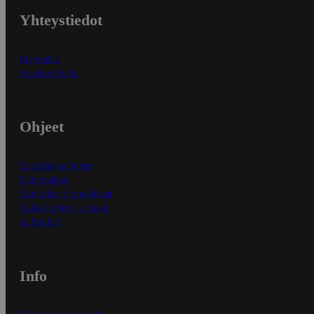
Yhteystiedot
Myymälät
Asiakaspalvelu
Ohjeet
Ensitilaajan ohjeet
Näin maksat
Näin tilaat ja muokkaat
Kaikki ohjeet ja vinkit
In English
Info