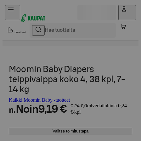
Hyppää sisältöön
Tuotteet
Moomin Baby Diapers
teippivaippa koko 4, 38 kpl, 7-
14 kg
Kaikki Moomin Baby -tuotteet
vertailuhinta 0,24
Noin
9,19 €
0,24 €/kpl
n.
€/kpl
Valitse toimitustapa