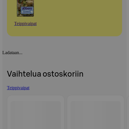
Teippivaipat
Ladataan...
Vaihtelua ostoskoriin
Teippivaipat
Ohita listaus