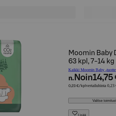
Moomin Baby D
63 kpl, 7-14 kg
Kaikki Moomin Baby -tuotte
Noin
14,75
n.
vertailuhinta 0,23 
0,23 €/kpl
Valitse toimitu
Lisää