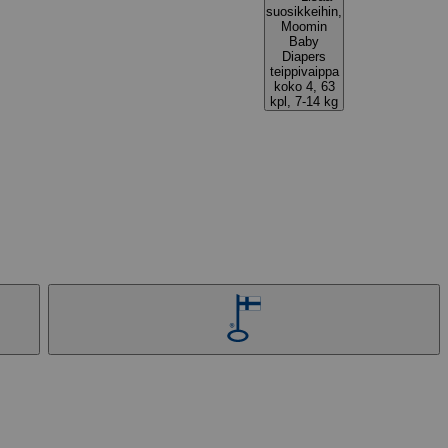
suosikkeihin,
Moomin
Baby
Diapers
teippivaippa
koko 4, 63
kpl, 7-14 kg