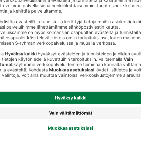
to
Teippivaipat