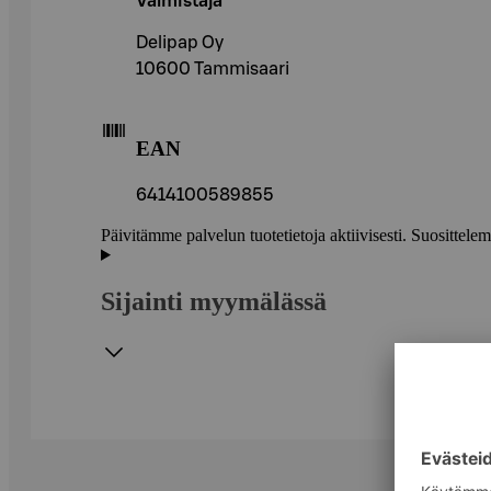
Valmistaja
Delipap Oy
10600 Tammisaari
EAN
6414100589855
Päivitämme palvelun tuotetietoja aktiivisesti. Suositte
Sijainti myymälässä