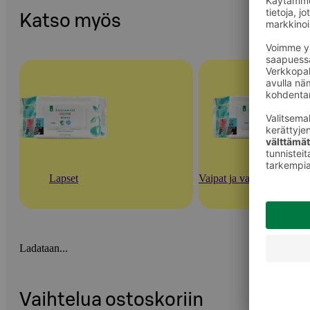
Katso myös
Lapset
Vaipat ja vauvan ihonhoi
Ladataan...
Vaihtelua ostoskoriin