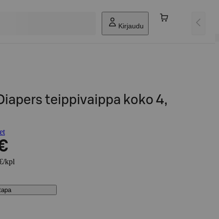
Kirjaudu
iapers teippivaippa koko 4,
et
 €
€/kpl
stapa