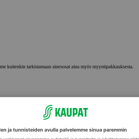
lemme kuitenkin tarkistamaan ainesosat aina myös myyntipakkauksesta.