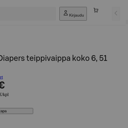
Kirjaudu
apers teippivaippa koko 6, 51
et
 €
€/kpl
stapa