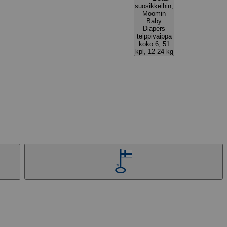
suosikkeihin,
Moomin
Baby
Diapers
teippivaippa
koko 6, 51
kpl, 12-24 kg