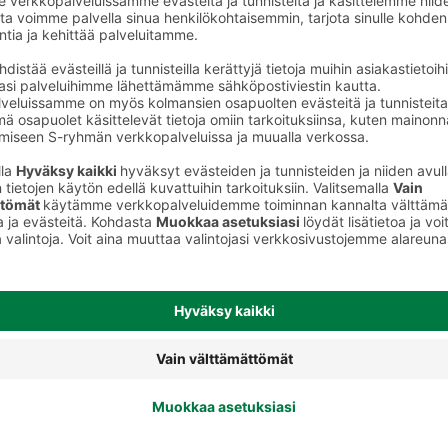
to
Teippivaipat