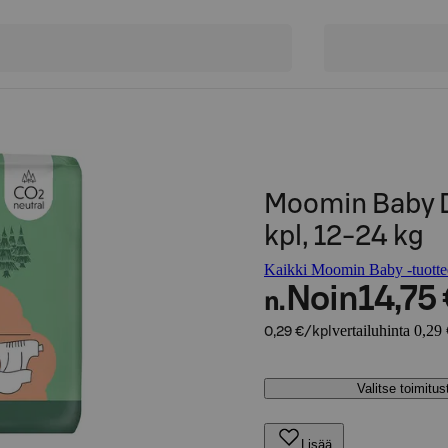
Moomin Baby Di
kpl, 12-24 kg
Kaikki Moomin Baby -tuotte
Noin
14,75
n.
vertailuhinta 0,29 
0,29 €/kpl
Valitse toimitu
Lisää