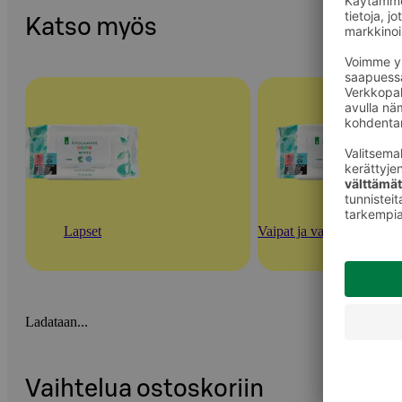
Katso myös
Lapset
Vaipat ja vauvan ihonhoi
Ladataan...
Vaihtelua ostoskoriin