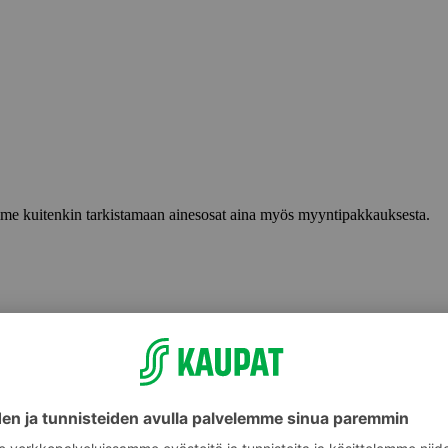
lemme kuitenkin tarkistamaan ainesosat aina myös myyntipakkauksesta.