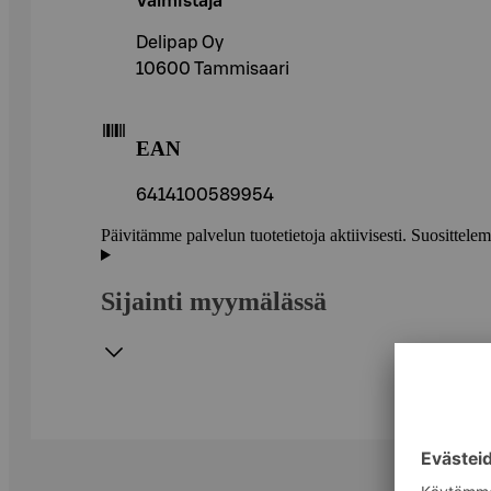
Valmistaja
Delipap Oy
10600 Tammisaari
EAN
6414100589954
Päivitämme palvelun tuotetietoja aktiivisesti. Suositte
Sijainti myymälässä