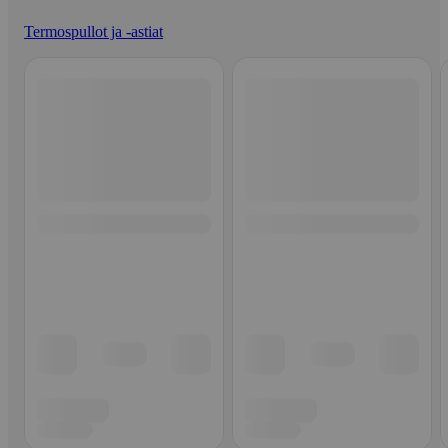
Termospullot ja -astiat
Ohita listaus