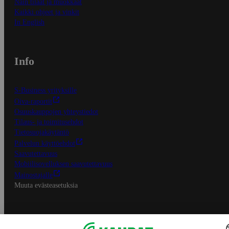
Näin tilaat ja muokkaat
Kaikki ohjeet ja vinkit
In English
Info
S-Business yrityksille
Oiva-raportit
Osuuskauppojen yhteystiedot
Tilaus- ja toimitusehdot
Tietosuojakäytäntö
Palvelun käyttöehdot
Saavutettavuus
Mobiilisovelluksen saavutettavuus
Mainostajalle
Muuta evästeasetuksia
S-ryhmän palvelut