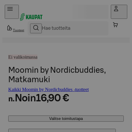
Hyppää sisältöön
Tuotteet
Ei valikoimassa
Moomin by Nordicbuddies,
Matkamuki
Kaikki Moomin by Nordicbuddies -tuotteet
Noin
16,90 €
n.
Valitse toimitustapa