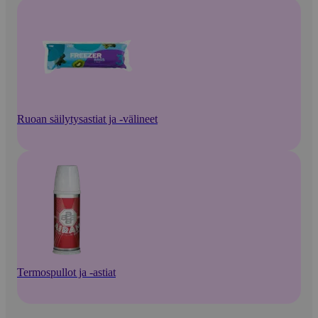
Ruoan säilytysastiat ja -välineet
Termospullot ja -astiat