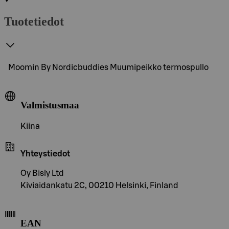
Tuotetiedot
Moomin By Nordicbuddies Muumipeikko termospullo
Valmistusmaa
Kiina
Yhteystiedot
Oy Bisly Ltd
Kiviaidankatu 2C, 00210 Helsinki, Finland
EAN