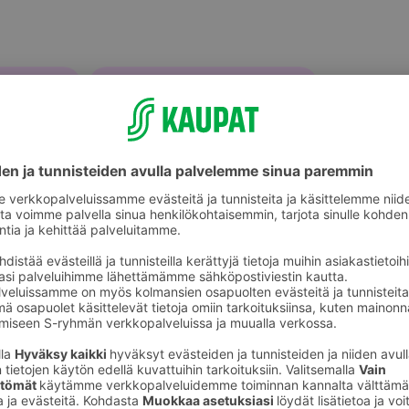
älineet
Vesipullot