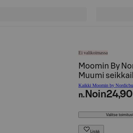
Ei valikoimassa
Moomin By Nor
Muumi seikkai
Kaikki Moomin by Nordicbud
Noin
24,90
n.
Valitse toimitu
Lisää