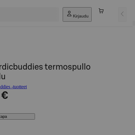
Kirjaudu
dicbuddies termospullo
lu
dies -tuotteet
 €
stapa