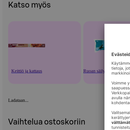
Katso myös
Keittiö ja kattaus
Ruoan säilytysastiat ja -v
Ladataan...
Vaihtelua ostoskoriin