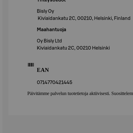
Yhteystiedot
Bisly Oy
Kiviaidankatu 2C, 00210, Helsinki, Finland
Maahantuoja
Oy Bisly Ltd
Kiviaidankatu 2C, 00210 Helsinki
EAN
0714770421445
Päivitämme palvelun tuotetietoja aktiivisesti. Suositte