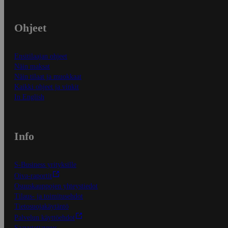
Ohjeet
Ensitilaajan ohjeet
Näin maksat
Näin tilaat ja muokkaat
Kaikki ohjeet ja vinkit
In English
Info
S-Business yrityksille
Oiva-raportit
Osuuskauppojen yhteystiedot
Tilaus- ja toimitusehdot
Tietosuojakäytäntö
Palvelun käyttöehdot
Saavutettavuus