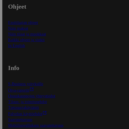
Ohjeet
Ensitilaajan ohjeet
Näin maksat
Näin tilaat ja muokkaat
Kaikki ohjeet ja vinkit
In English
Info
S-Business yrityksille
Oiva-raportit
Osuuskauppojen yhteystiedot
Tilaus- ja toimitusehdot
Tietosuojakäytäntö
Palvelun käyttöehdot
Saavutettavuus
Mobiilisovelluksen saavutettavuus