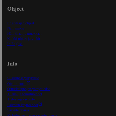
Ohjeet
Ensitilaajan ohjeet
Näin maksat
Näin tilaat ja muokkaat
Kaikki ohjeet ja vinkit
In English
Info
S-Business yrityksille
Oiva-raportit
Osuuskauppojen yhteystiedot
Tilaus- ja toimitusehdot
Tietosuojakäytäntö
Palvelun käyttöehdot
Saavutettavuus
Mobiilisovelluksen saavutettavuus