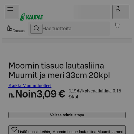
Hyppää sisältöön
Tuotteet
Moomin tissue lautasliina
Muumit ja meri 33cm 20kpl
Kaikki Muumi-tuotteet
vertailuhinta 0,15
Noin
3,09 €
0,15 €/kpl
n.
€/kpl
Valitse toimitustapa
Lisää suosikkeihin, Moomin tissue lautasliina Muumit ja meri