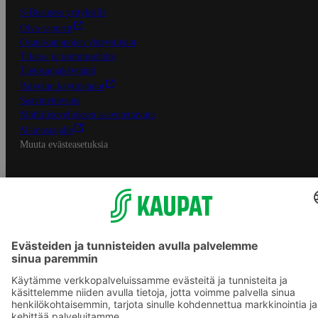
S-Business yrityksille
Oiva-raportit
Osuuskauppojen yhteystiedot
Tilaus- ja toimitusehdot
Tietosuojakäytäntö
Palvelun käyttöehdot
Saavutettavuus
Mobiilisovelluksen saavutettavuus
Mainostajalle
Muuta evästeasetuksia
S-ryhmän palvelut
S-ryhmä
Asiakasomistajuus
Yhteishyvä Ruoka -sovellus
S-ostoslista -sovellus
Prisma.fi