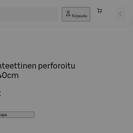
Kirjaudu
teettinen perforoitu
x40cm
€
stapa