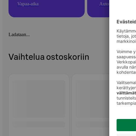
Vapaa-aika
Autoilu
Ladataan...
Vaihtelua ostoskoriin
Ohita listaus