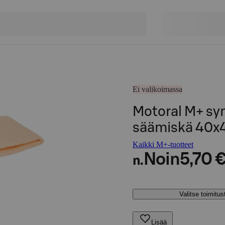
Ei valikoimassa
Motoral M+ syn
säämiskä 40
Kaikki M+-tuotteet
Noin
5,70 
n.
Valitse toimitu
Lisää