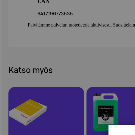
EAN
6417196773535
Päivitämme palvelun tuotetietoja aktiivisesti. Suositte
Katso myös