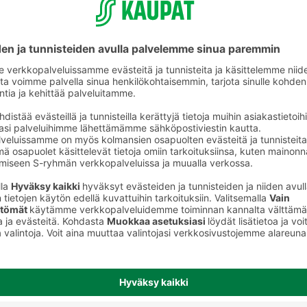
Puhdistusliinat ja säämiskät