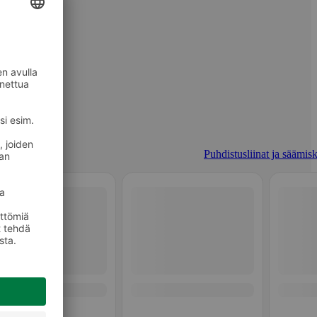
Puhdistusliinat ja säämisk