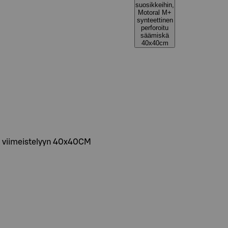
suosikkeihin,
Motoral M+
synteettinen
perforoitu
säämiskä
40x40cm
ja viimeistelyyn 40x40CM