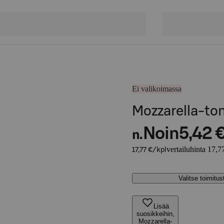
Ei valikoimassa
Mozzarella-to
Noin
5,42 
n.
vertailuhinta 17,7
17,77 €/kpl
Valitse toimitu
Lisää
suosikkeihin,
Mozzarella-