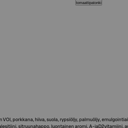
tomaattipatonki
 VOI, porkkana, hiiva, suola, rypsiöljy, palmuöljy, emulgoin
alesitiini, sitruunahappo, luontainen aromi, A-jaD2vitamiin