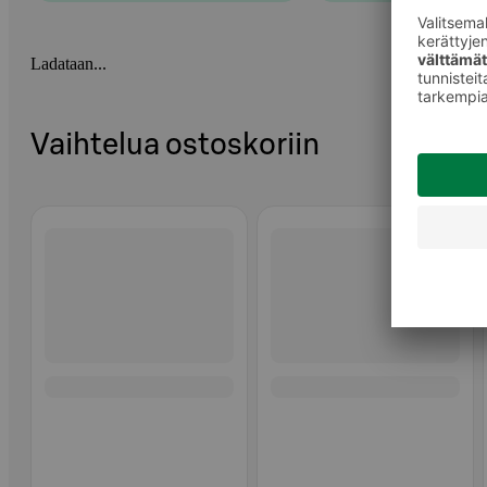
Ladataan...
Vaihtelua ostoskoriin
Ohita listaus