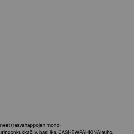
tiaineet (rasvahappojen mono-
i, auringonkukkaöljy, basilika, CASHEWPÄHKINÄjauho,