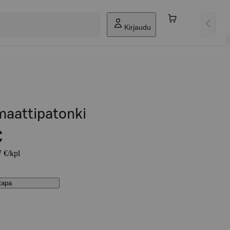
Kirjaudu
maattipatonki
€
7 €/kpl
stapa