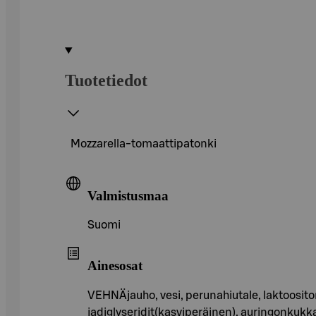
Tuotetiedot
Mozzarella-tomaattipatonki
Valmistusmaa
Suomi
Ainesosat
VEHNÄjauho, vesi, perunahiutale, laktoositon
jadiglyseridit(kasviperäinen), auringonkukk