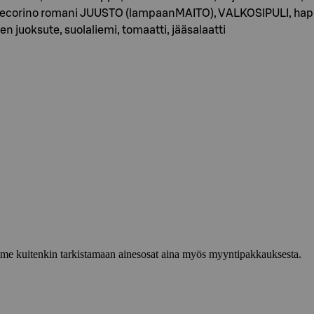
pecorino romani JUUSTO (lampaanMAITO), VALKOSIPULI, ha
uoksute, suolaliemi, tomaatti, jääsalaatti
lemme kuitenkin tarkistamaan ainesosat aina myös myyntipakkauksesta.