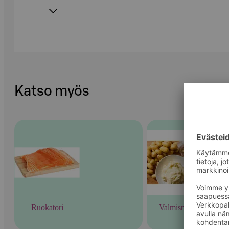
Katso myös
Ruokatori
Valmisruoka