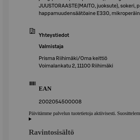
JUUSTORAASTE(MAITO, juoksute), sokeri, 
happamuudensäätöaine E330, mikroperäinen j
Yhteystiedot
Valmistaja
Prisma Riihimäki/Oma keittiö
Voimalankatu 2, 11100 Riihimäki
EAN
2002054500008
Päivitämme palvelun tuotetietoja aktiivisesti. Suositte
Ravintosisältö