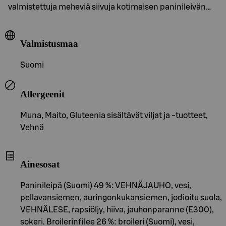
valmistettuja meheviä siivuja kotimaisen paninileivän…
Valmistusmaa
Suomi
Allergeenit
Muna, Maito, Gluteenia sisältävät viljat ja -tuotteet,
Vehnä
Ainesosat
Paninileipä (Suomi) 49 %: VEHNÄJAUHO, vesi,
pellavansiemen, auringonkukansiemen, jodioitu suola,
VEHNÄLESE, rapsiöljy, hiiva, jauhonparanne (E300),
sokeri. Broilerinfilee 26 %: broileri (Suomi), vesi,