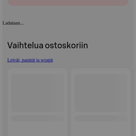
Ladataan...
Vaihtelua ostoskoriin
Leivät, paninit ja wrapit
Ohita listaus