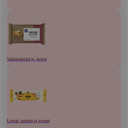
Valmisateriat ja -keitot
Leivät, paninit ja wrapit