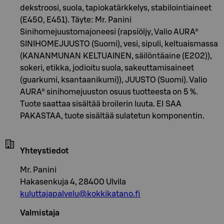
dekstroosi, suola, tapiokatärkkelys, stabilointiaineet
(E450, E451). Täyte: Mr. Panini
Sinihomejuustomajoneesi (rapsiöljy, Valio AURA®
SINIHOMEJUUSTO (Suomi), vesi, sipuli, keltuaismassa
(KANANMUNAN KELTUAINEN, säilöntäaine (E202)),
sokeri, etikka, jodioitu suola, sakeuttamisaineet
(guarkumi, ksantaanikumi)), JUUSTO (Suomi). Valio
AURA® sinihomejuuston osuus tuotteesta on 5 %.
Tuote saattaa sisältää broilerin luuta. EI SAA
PAKASTAA, tuote sisältää sulatetun komponentin.
Yhteystiedot
Mr. Panini
Hakasenkuja 4, 28400 Ulvila
kuluttajapalvelu@kokkikatano.fi
Valmistaja