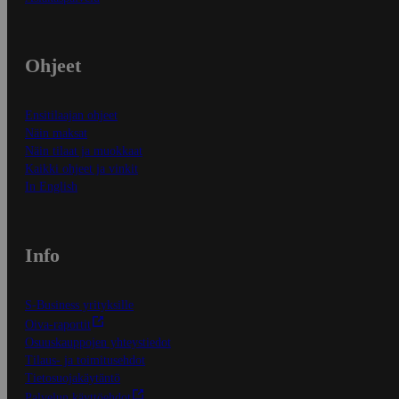
Ohjeet
Ensitilaajan ohjeet
Näin maksat
Näin tilaat ja muokkaat
Kaikki ohjeet ja vinkit
In English
Info
S-Business yrityksille
Oiva-raportit
Osuuskauppojen yhteystiedot
Tilaus- ja toimitusehdot
Tietosuojakäytäntö
Palvelun käyttöehdot