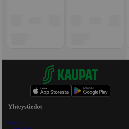
Yhteystiedot
Myymälät
Asiakaspalvelu