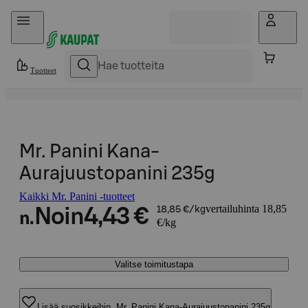
Hyppää sisältöön
Tuotteet
Mr. Panini Kana-
Aurajuustopanini 235g
Kaikki Mr. Panini -tuotteet
vertailuhinta 18,85
Noin
4,43 €
18,85 €/kg
n.
€/kg
Valitse toimitustapa
Lisää suosikkeihin, Mr. Panini Kana-Aurajuustopanini 235g