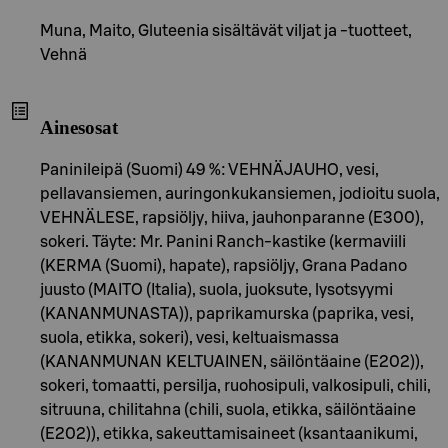
Muna, Maito, Gluteenia sisältävät viljat ja -tuotteet,
Vehnä
Ainesosat
Paninileipä (Suomi) 49 %: VEHNÄJAUHO, vesi,
pellavansiemen, auringonkukansiemen, jodioitu suola,
VEHNÄLESE, rapsiöljy, hiiva, jauhonparanne (E300),
sokeri. Täyte: Mr. Panini Ranch-kastike (kermaviili
(KERMA (Suomi), hapate), rapsiöljy, Grana Padano
juusto (MAITO (Italia), suola, juoksute, lysotsyymi
(KANANMUNASTA)), paprikamurska (paprika, vesi,
suola, etikka, sokeri), vesi, keltuaismassa
(KANANMUNAN KELTUAINEN, säilöntäaine (E202)),
sokeri, tomaatti, persilja, ruohosipuli, valkosipuli, chili,
sitruuna, chilitahna (chili, suola, etikka, säilöntäaine
(E202)), etikka, sakeuttamisaineet (ksantaanikumi,