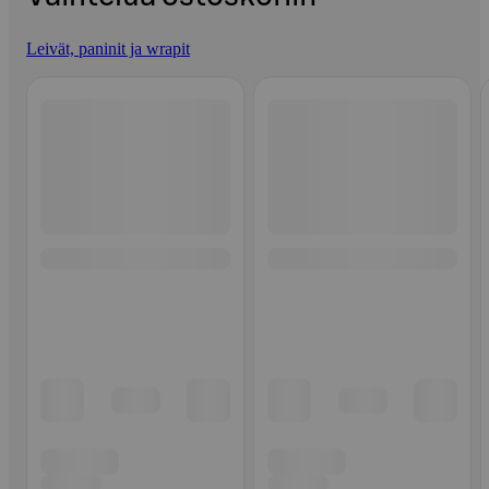
Leivät, paninit ja wrapit
Ohita listaus