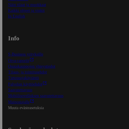
Näin tilaat ja muokkaat
Kaikki ohjeet ja vinkit
In English
Info
S-Business yrityksille
Oiva-raportit
Osuuskauppojen yhteystiedot
Tilaus- ja toimitusehdot
Tietosuojakäytäntö
Palvelun käyttöehdot
Saavutettavuus
Mobiilisovelluksen saavutettavuus
Mainostajalle
Muuta evästeasetuksia