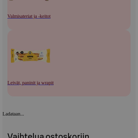
Valmisateriat ja -keitot
Leivät, paninit ja wrapit
Ladataan...
Vaihtelua ostoskoriin