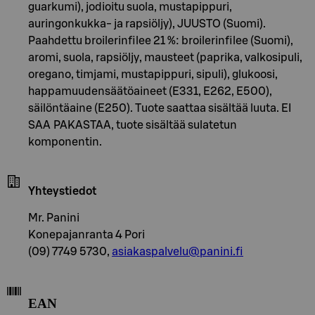
guarkumi), jodioitu suola, mustapippuri,
auringonkukka- ja rapsiöljy), JUUSTO (Suomi).
Paahdettu broilerinfilee 21 %: broilerinfilee (Suomi),
aromi, suola, rapsiöljy, mausteet (paprika, valkosipuli,
oregano, timjami, mustapippuri, sipuli), glukoosi,
happamuudensäätöaineet (E331, E262, E500),
säilöntäaine (E250). Tuote saattaa sisältää luuta. EI
SAA PAKASTAA, tuote sisältää sulatetun
komponentin.
Yhteystiedot
Mr. Panini
Konepajanranta 4 Pori
(09) 7749 5730,
asiakaspalvelu@panini.fi
EAN