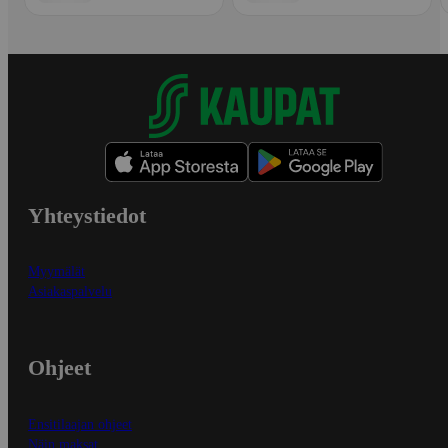
Yhteystiedot
Myymälät
Asiakaspalvelu
Ohjeet
Ensitilaajan ohjeet
Näin maksat