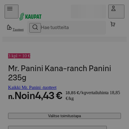
Hyppää sisältöön
Tuotteet
3 kpl = 10 €
Mr. Panini Kana-ranch Panini
235g
Kaikki Mr. Panini -tuotteet
vertailuhinta 18,85
Noin
4,43 €
18,85 €/kg
n.
€/kg
Valitse toimitustapa