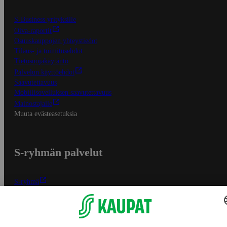
S-Business yrityksille
Oiva-raportit
Osuuskauppojen yhteystiedot
Tilaus- ja toimitusehdot
Tietosuojakäytäntö
Palvelun käyttöehdot
Saavutettavuus
Mobiilisovelluksen saavutettavuus
Mainostajalle
Muuta evästeasetuksia
S-ryhmän palvelut
S-ryhmä
Asiakasomistajuus
Yhteishyvä Ruoka -sovellus
S-ostoslista -sovellus
Prisma.fi