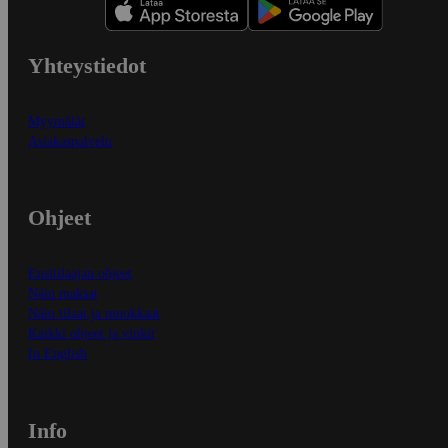
Yhteystiedot
Myymälät
Asiakaspalvelu
Ohjeet
Ensitilaajan ohjeet
Näin maksat
Näin tilaat ja muokkaat
Kaikki ohjeet ja vinkit
In English
Info