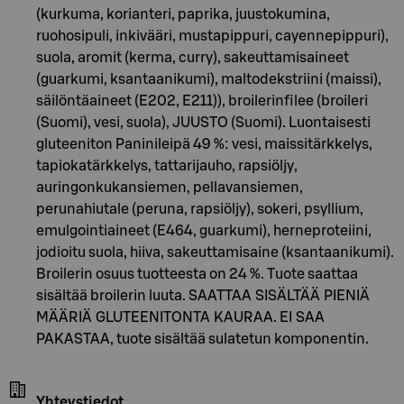
(kurkuma, korianteri, paprika, juustokumina,
ruohosipuli, inkivääri, mustapippuri, cayennepippuri),
suola, aromit (kerma, curry), sakeuttamisaineet
(guarkumi, ksantaanikumi), maltodekstriini (maissi),
säilöntäaineet (E202, E211)), broilerinfilee (broileri
(Suomi), vesi, suola), JUUSTO (Suomi). Luontaisesti
gluteeniton Paninileipä 49 %: vesi, maissitärkkelys,
tapiokatärkkelys, tattarijauho, rapsiöljy,
auringonkukansiemen, pellavansiemen,
perunahiutale (peruna, rapsiöljy), sokeri, psyllium,
emulgointiaineet (E464, guarkumi), herneproteiini,
jodioitu suola, hiiva, sakeuttamisaine (ksantaanikumi).
Broilerin osuus tuotteesta on 24 %. Tuote saattaa
sisältää broilerin luuta. SAATTAA SISÄLTÄÄ PIENIÄ
MÄÄRIÄ GLUTEENITONTA KAURAA. EI SAA
PAKASTAA, tuote sisältää sulatetun komponentin.
Yhteystiedot