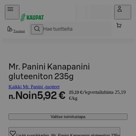
Hyppää sisältöön
Tuotteet
Mr. Panini Kanapanini
gluteeniton 235g
Kaikki Mr. Panini -tuotteet
vertailuhinta 25,19
Noin
5,92 €
25,19 €/kg
n.
€/kg
Valitse toimitustapa
Lisää suosikkeihin, Mr. Panini Kanapanini gluteeniton 235g