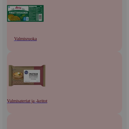
Valmisruoka
Valmisateriat ja -keitot