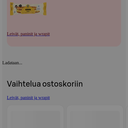
Leivät, paninit ja wrapit
Ladataan...
Vaihtelua ostoskoriin
Leivät, paninit ja wrapit
Ohita listaus