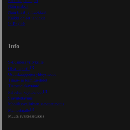
Ensitilaajan ohjeet
Näin maksat
Näin tilaat ja muokkaat
Kaikki ohjeet ja vinkit
In English
Info
S-Business yrityksille
Oiva-raportit
Osuuskauppojen yhteystiedot
Tilaus- ja toimitusehdot
Tietosuojakäytäntö
Palvelun käyttöehdot
Saavutettavuus
Mobiilisovelluksen saavutettavuus
Mainostajalle
Muuta evästeasetuksia