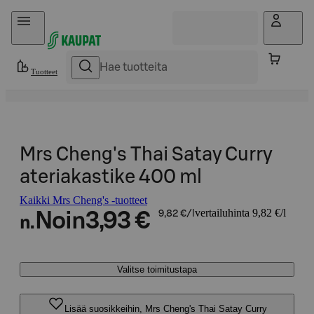
Hyppää sisältöön
Tuotteet
Mrs Cheng's Thai Satay Curry
ateriakastike 400 ml
Kaikki Mrs Cheng's -tuotteet
vertailuhinta 9,82 €/l
Noin
3,93 €
9,82 €/l
n.
Valitse toimitustapa
Lisää suosikkeihin, Mrs Cheng's Thai Satay Curry