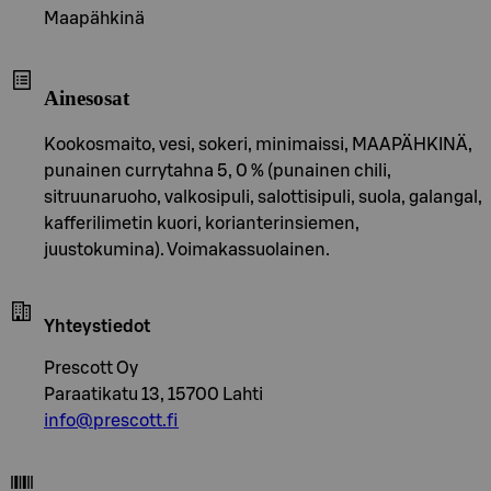
Maapähkinä
Ainesosat
Kookosmaito, vesi, sokeri, minimaissi, MAAPÄHKINÄ,
punainen currytahna 5, 0 % (punainen chili,
sitruunaruoho, valkosipuli, salottisipuli, suola, galangal,
kafferilimetin kuori, korianterinsiemen,
juustokumina). Voimakassuolainen.
Yhteystiedot
Prescott Oy
Paraatikatu 13, 15700 Lahti
info@prescott.fi