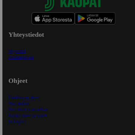
Yhteystiedot
Myymälät
Asiakaspalvelu
Ohjeet
Ensitilaajan ohjeet
Näin maksat
Näin tilaat ja muokkaat
Kaikki ohjeet ja vinkit
In English