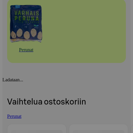
Perunat
Ladataan...
Vaihtelua ostoskoriin
Perunat
Ohita listaus