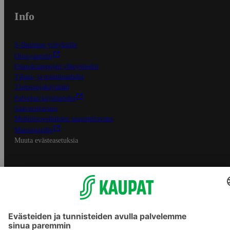
Info
S-Business yrityksille
Oiva-raportit
Osuuskauppojen yhteystiedot
Tilaus- ja toimitusehdot
Tietosuojakäytäntö
Palvelun käyttöehdot
Saavutettavuus
Mobiilisovelluksen saavutettavuus
Mainostajalle
Muuta evästeasetuksia
S-ryhmän palvelut
S-ryhmä
Asiakasomistajuus