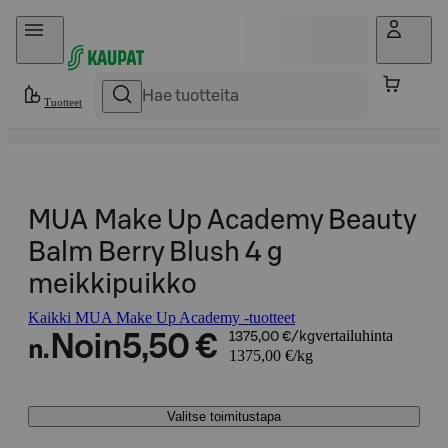
Hyppää sisältöön
Tuotteet
MUA Make Up Academy Beauty
Balm Berry Blush 4 g
meikkipuikko
Kaikki MUA Make Up Academy -tuotteet
vertailuhinta
Noin
5,50 €
1375,00 €/kg
n.
1375,00 €/kg
Valitse toimitustapa