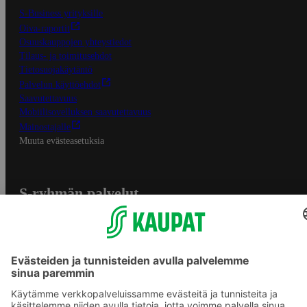
S-Business yrityksille
Oiva-raportit
Osuuskauppojen yhteystiedot
Tilaus- ja toimitusehdot
Tietosuojakäytäntö
Palvelun käyttöehdot
Saavutettavuus
Mobiilisovelluksen saavutettavuus
Mainostajalle
Muuta evästeasetuksia
S-ryhmän palvelut
S-ryhmä
Asiakasomistajuus
Yhteishyvä Ruoka -sovellus
S-ostoslista -sovellus
Prisma.fi