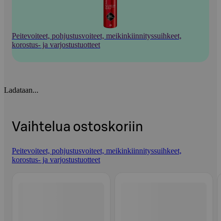
Peitevoiteet, pohjustusvoiteet, meikinkiinnityssuihkeet,
korostus- ja varjostustuotteet
Ladataan...
Vaihtelua ostoskoriin
Peitevoiteet, pohjustusvoiteet, meikinkiinnityssuihkeet,
korostus- ja varjostustuotteet
Ohita listaus