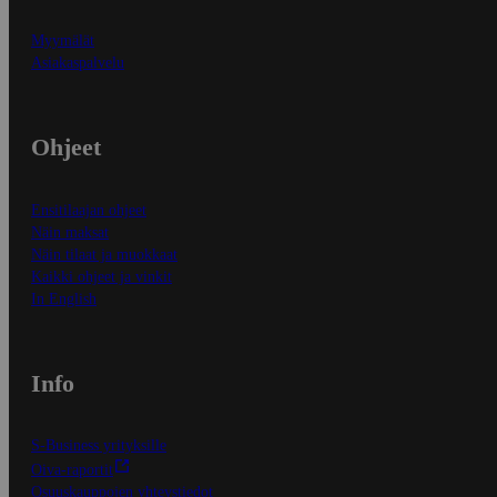
Myymälät
Asiakaspalvelu
Ohjeet
Ensitilaajan ohjeet
Näin maksat
Näin tilaat ja muokkaat
Kaikki ohjeet ja vinkit
In English
Info
S-Business yrityksille
Oiva-raportit
Osuuskauppojen yhteystiedot