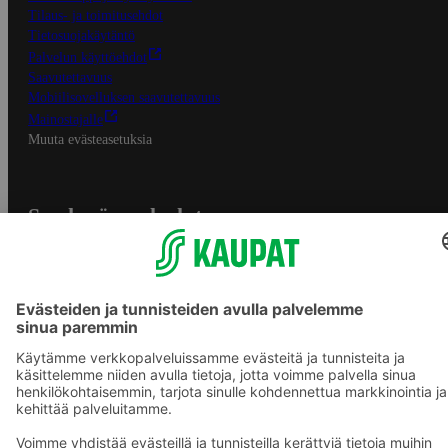
Tilaus- ja toimitusehdot
Tietosuojakäytäntö
Palvelun käyttöehdot
Saavutettavuus
Mobiilisovelluksen saavutettavuus
Mainostajalle
Muuta evästeasetuksia
S-ryhmän palvelut
S-ryhmä
Asiakasomistajuus
Yhteishyvä Ruoka -sovellus
S-ostoslista -sovellus
Prisma.fi
Sokos.fi
S-Pankki
Yhteishyvä