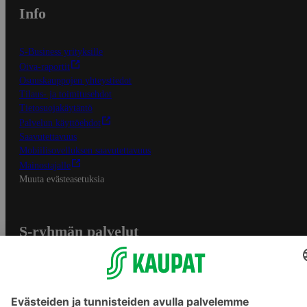
Info
S-Business yrityksille
Oiva-raportit
Osuuskauppojen yhteystiedot
Tilaus- ja toimitusehdot
Tietosuojakäytäntö
Palvelun käyttöehdot
Saavutettavuus
Mobiilisovelluksen saavutettavuus
Mainostajalle
Muuta evästeasetuksia
S-ryhmän palvelut
S-ryhmä
Asiakasomistajuus
Yhteishyvä Ruoka -sovellus