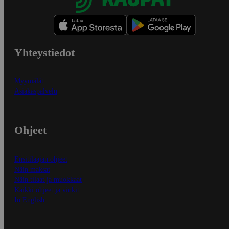
Yhteystiedot
Myymälät
Asiakaspalvelu
Ohjeet
Ensitilaajan ohjeet
Näin maksat
Näin tilaat ja muokkaat
Kaikki ohjeet ja vinkit
In English