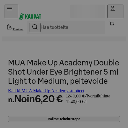
Hyppää sisältöön
Tuotteet
MUA Make Up Academy Double
Shot Under Eye Brightener 5 ml
Light to Medium, peitevoide
Kaikki MUA Make Up Academy -tuotteet
vertailuhinta
Noin
6,20 €
1240,00 €/l
n.
1240,00 €/l
Valitse toimitustapa