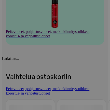
Peitevoiteet, pohjustusvoiteet, meikinkiinnityssuihkeet,
korostus- ja varjostustuotteet
Ladataan...
Vaihtelua ostoskoriin
Peitevoiteet, pohjustusvoiteet, meikinkiinnityssuihkeet,
korostus- ja varjostustuotteet
Ohita listaus