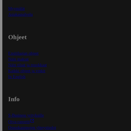
Myymälät
Asiakaspalvelu
Ohjeet
Ensitilaajan ohjeet
Näin maksat
Näin tilaat ja muokkaat
Kaikki ohjeet ja vinkit
In English
Info
S-Business yrityksille
Oiva-raportit
Osuuskauppojen yhteystiedot