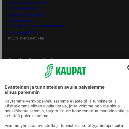
Tilaus- ja toimitusehdot
Tietosuojakäytäntö
Palvelun käyttöehdot
Saavutettavuus
Mobiilisovelluksen saavutettavuus
Mainostajalle
Muuta evästeasetuksia
S-ryhmän palvelut
S-ryhmä
Asiakasomistajuus
Yhteishyvä Ruoka -sovellus
S-ostoslista -sovellus
Prisma.fi
Sokos.fi
S-Pankki
Yhteishyvä
Sokos Hotels