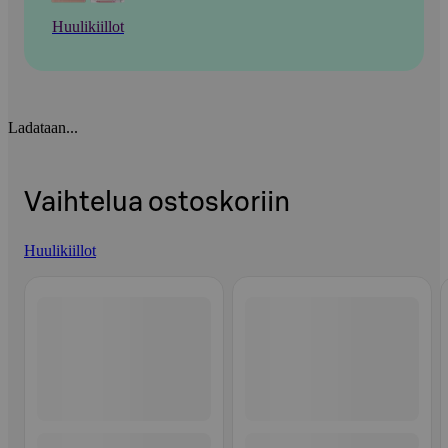
Huulikiillot
Ladataan...
Vaihtelua ostoskoriin
Huulikiillot
Ohita listaus