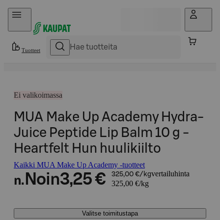
Hyppää sisältöön
Tuotteet
Ei valikoimassa
MUA Make Up Academy Hydra-
Juice Peptide Lip Balm 10 g -
Heartfelt Hun huulikiilto
Kaikki MUA Make Up Academy -tuotteet
vertailuhinta
Noin
3,25 €
325,00 €/kg
n.
325,00 €/kg
Valitse toimitustapa