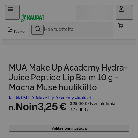
Hyppää sisältöön
Tuotteet
MUA Make Up Academy Hydra-
Juice Peptide Lip Balm 10 g -
Mocha Muse huulikiilto
Kaikki MUA Make Up Academy -tuotteet
vertailuhinta
Noin
3,25 €
325,00 €/l
n.
325,00 €/l
Valitse toimitustapa