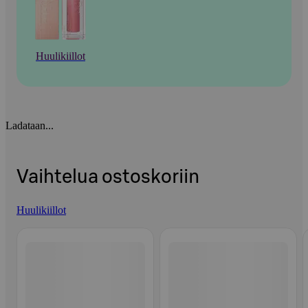
Huulikiillot
Ladataan...
Vaihtelua ostoskoriin
Huulikiillot
Ohita listaus