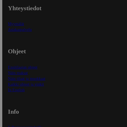
Yhteystiedot
Myymälät
Asiakaspalvelu
Ohjeet
Ensitilaajan ohjeet
Näin maksat
Näin tilaat ja muokkaat
Kaikki ohjeet ja vinkit
In English
Info