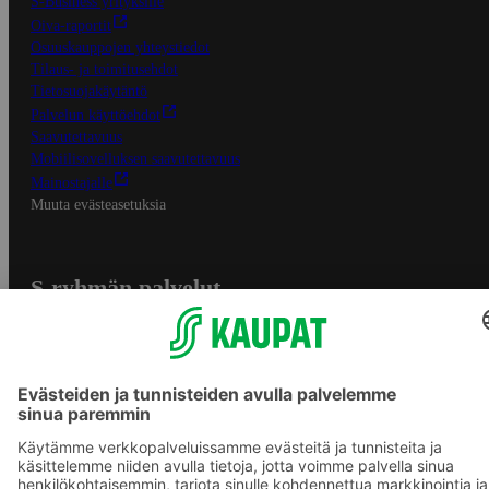
S-Business yrityksille
Oiva-raportit
Osuuskauppojen yhteystiedot
Tilaus- ja toimitusehdot
Tietosuojakäytäntö
Palvelun käyttöehdot
Saavutettavuus
Mobiilisovelluksen saavutettavuus
Mainostajalle
Muuta evästeasetuksia
S-ryhmän palvelut
S-ryhmä
Asiakasomistajuus
Yhteishyvä Ruoka -sovellus
S-ostoslista -sovellus
Prisma.fi
Sokos.fi