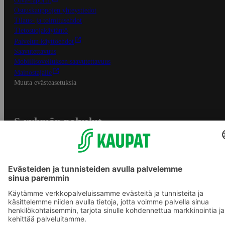
Oiva-raportit
Osuuskauppojen yhteystiedot
Tilaus- ja toimitusehdot
Tietosuojakäytäntö
Palvelun käyttöehdot
Saavutettavuus
Mobiilisovelluksen saavutettavuus
Mainostajalle
Muuta evästeasetuksia
S-ryhmän palvelut
S-ryhmä
Asiakasomistajuus
Yhteishyvä Ruoka -sovellus
S-ostoslista -sovellus
Prisma.fi
Sokos.fi
S-Pankki