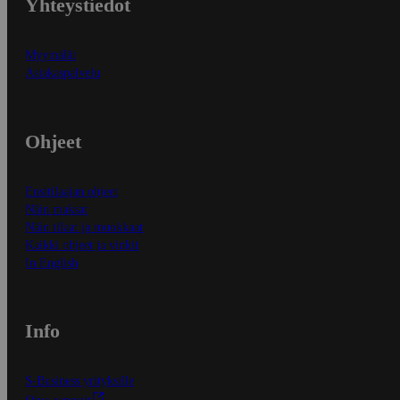
Yhteystiedot
Myymälät
Asiakaspalvelu
Ohjeet
Ensitilaajan ohjeet
Näin maksat
Näin tilaat ja muokkaat
Kaikki ohjeet ja vinkit
In English
Info
S-Business yrityksille