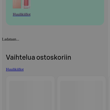
Huulikiillot
Ladataan...
Vaihtelua ostoskoriin
Huulikiillot
Ohita listaus