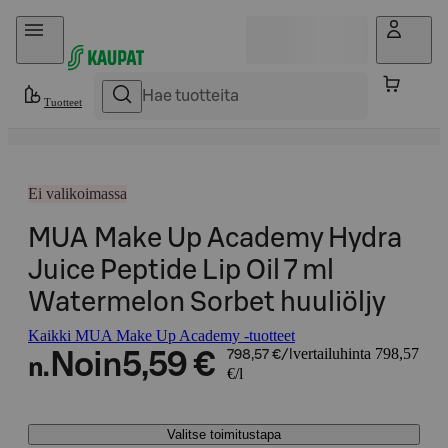
Hyppää sisältöön
Tuotteet
Ei valikoimassa
MUA Make Up Academy Hydra
Juice Peptide Lip Oil 7 ml
Watermelon Sorbet huuliöljy
Kaikki MUA Make Up Academy -tuotteet
vertailuhinta 798,57
Noin
5,59 €
798,57 €/l
n.
€/l
Valitse toimitustapa