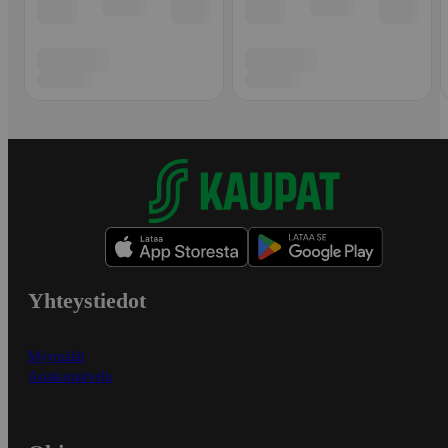
Yhteystiedot
Myymälät
Asiakaspalvelu