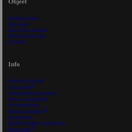
Ohjeet
Ensitilaajan ohjeet
Näin maksat
Näin tilaat ja muokkaat
Kaikki ohjeet ja vinkit
In English
Info
S-Business yrityksille
Oiva-raportit
Osuuskauppojen yhteystiedot
Tilaus- ja toimitusehdot
Tietosuojakäytäntö
Palvelun käyttöehdot
Saavutettavuus
Mobiilisovelluksen saavutettavuus
Mainostajalle