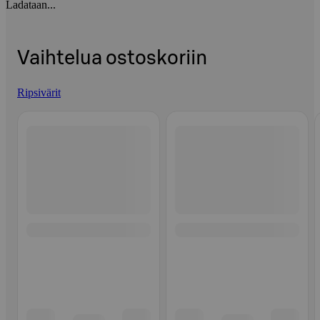
Ladataan...
Vaihtelua ostoskoriin
Ripsivärit
Ohita listaus