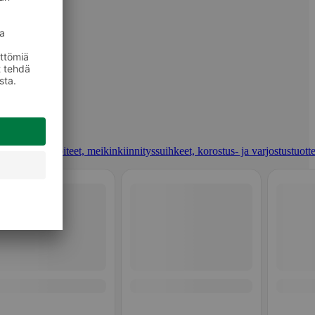
t, pohjustusvoiteet, meikinkiinnityssuihkeet, korostus- ja varjostustuotte