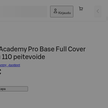
Kirjaudu
cademy Pro Base Full Cover
g 110 peitevoide
my -tuotteet
€
stapa