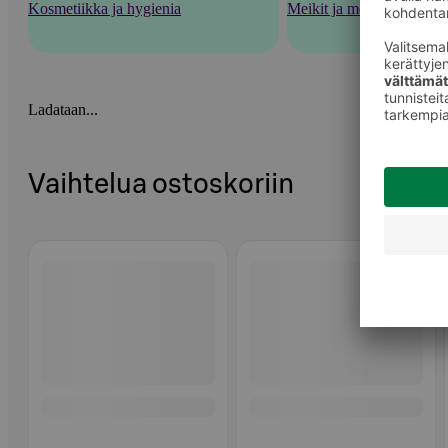
Kosmetiikka ja hygienia
Meikit ja meikkaustarvik
Ladataan...
Vaihtelua ostoskoriin
Ohita listaus