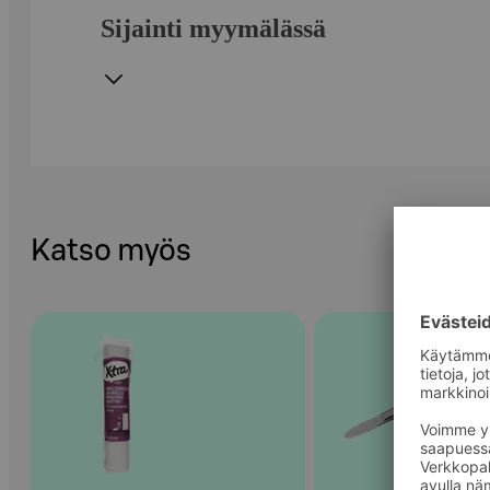
Sijainti myymälässä
Katso myös