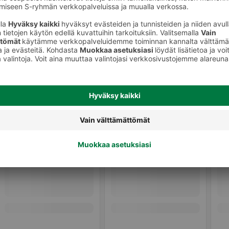
keet
meikinkiinnityssuihkeet, korostus- ja
varjostustuotteet
Peitevoitee