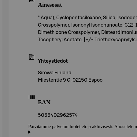
Ainesosat
" Aqua), Cyclopentasiloxane, Silica, Isodo
Crosspolymer, Isononyl Isononanoate, C12-
Dimethicone Crosspolymer, Disteardimoniu
Tocopheryl Acetate. [+/- Triethoxycaprylylsil
Yhteystiedot
Sirowa Finland
Miestentie 9 C, 02150 Espoo
EAN
5055402962574
Päivitämme palvelun tuotetietoja aktiivisesti. Suositte