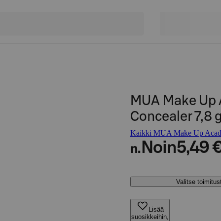
MUA Make Up A
Concealer 7,8 
Kaikki MUA Make Up Acade
Noin
5,49 
n.
Valitse toimitu
Lisää
suosikkeihin,