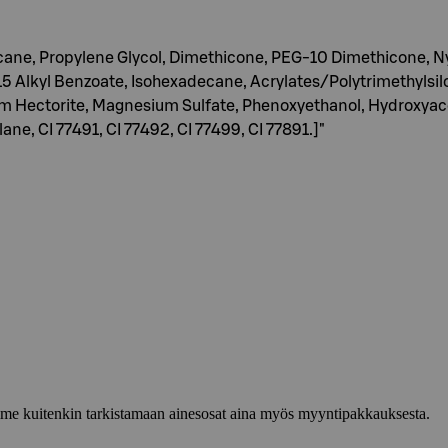
decane, Propylene Glycol, Dimethicone, PEG-10 Dimethicone, 
15 Alkyl Benzoate, Isohexadecane, Acrylates/Polytrimethyls
m Hectorite, Magnesium Sulfate, Phenoxyethanol, Hydroxy
ane, CI 77491, CI 77492, CI 77499, CI 77891.]"
lemme kuitenkin tarkistamaan ainesosat aina myös myyntipakkauksesta.