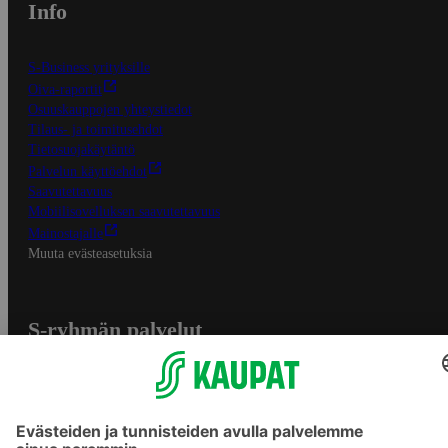
Info
S-Business yrityksille
Oiva-raportit
Osuuskauppojen yhteystiedot
Tilaus- ja toimitusehdot
Tietosuojakäytäntö
Palvelun käyttöehdot
Saavutettavuus
Mobiilisovelluksen saavutettavuus
Mainostajalle
Muuta evästeasetuksia
S-ryhmän palvelut
S-ryhmä
Asiakasomistajuus
Yhteishyvä Ruoka -sovellus