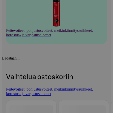
Peitevoiteet, pohjustusvoiteet, meikinkiinnityssuihkeet,
korostus- ja varjostustuotteet
Ladataan...
Vaihtelua ostoskoriin
Peitevoiteet, pohjustusvoiteet, meikinkiinnityssuihkeet,
korostus- ja varjostustuotteet
Ohita listaus