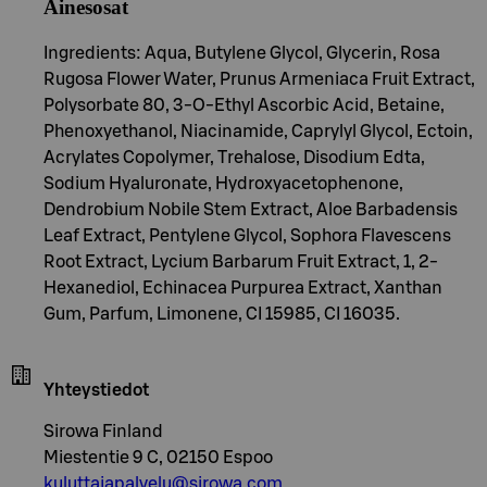
Ainesosat
Ingredients: Aqua, Butylene Glycol, Glycerin, Rosa
Rugosa Flower Water, Prunus Armeniaca Fruit Extract,
Polysorbate 80, 3-O-Ethyl Ascorbic Acid, Betaine,
Phenoxyethanol, Niacinamide, Caprylyl Glycol, Ectoin,
Acrylates Copolymer, Trehalose, Disodium Edta,
Sodium Hyaluronate, Hydroxyacetophenone,
Dendrobium Nobile Stem Extract, Aloe Barbadensis
Leaf Extract, Pentylene Glycol, Sophora Flavescens
Root Extract, Lycium Barbarum Fruit Extract, 1, 2-
Hexanediol, Echinacea Purpurea Extract, Xanthan
Gum, Parfum, Limonene, CI 15985, CI 16035.
Yhteystiedot
Sirowa Finland
Miestentie 9 C, 02150 Espoo
kuluttajapalvelu@sirowa.com