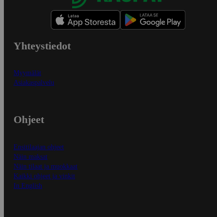
Yhteystiedot
Myymälät
Asiakaspalvelu
Ohjeet
Ensitilaajan ohjeet
Näin maksat
Näin tilaat ja muokkaat
Kaikki ohjeet ja vinkit
In English