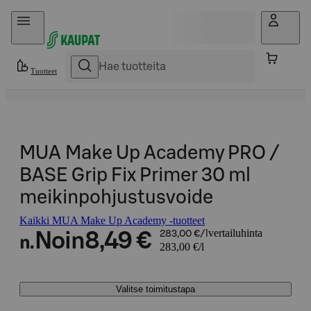
Hyppää sisältöön
Tuotteet
MUA Make Up Academy PRO /
BASE Grip Fix Primer 30 ml
meikinpohjustusvoide
Kaikki MUA Make Up Academy -tuotteet
vertailuhinta
Noin
8,49 €
283,00 €/l
n.
283,00 €/l
Valitse toimitustapa