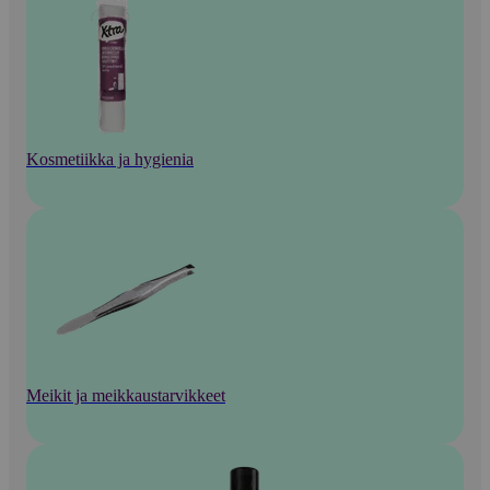
Kosmetiikka ja hygienia
Meikit ja meikkaustarvikkeet