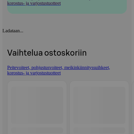
korostus- ja varjostustuotteet
Ladataan...
Vaihtelua ostoskoriin
Peitevoiteet, pohjustusvoiteet, meikinkiinnityssuihkeet,
korostus- ja varjostustuotteet
Ohita listaus