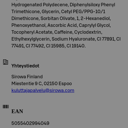
Hydrogenated Polydecene, Diphenylsiloxy Phenyl
Trimethicone, Glycerin, Cetyl PEG/PPG-10/1
Dimethicone, Sorbitan Olivate, 1, 2-Hexanediol,
Phenoxyethanol, Ascorbic Acid, Caprylyl Glycol,
Tocopheryl Acetate, Caffeine, Cyclodextrin,
Ethylhexylglycerin, Sodium Hyaluronate, CI 77891, CI
77491, CI 77492, CI 15985, CI 19140.
Yhteystiedot
Sirowa Finland
Miestentie 9 C, 02150 Espoo
kuluttajapalvelu@sirowa.com
EAN
5055402994049