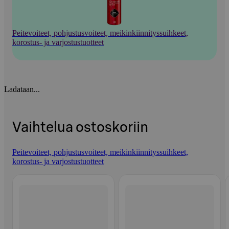
Peitevoiteet, pohjustusvoiteet, meikinkiinnityssuihkeet,
korostus- ja varjostustuotteet
Ladataan...
Vaihtelua ostoskoriin
Peitevoiteet, pohjustusvoiteet, meikinkiinnityssuihkeet,
korostus- ja varjostustuotteet
Ohita listaus