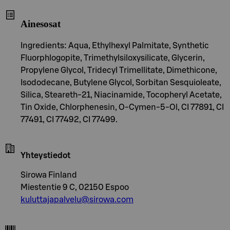
Ainesosat
Ingredients: Aqua, Ethylhexyl Palmitate, Synthetic
Fluorphlogopite, Trimethylsiloxysilicate, Glycerin,
Propylene Glycol, Tridecyl Trimellitate, Dimethicone,
Isododecane, Butylene Glycol, Sorbitan Sesquioleate,
Silica, Steareth-21, Niacinamide, Tocopheryl Acetate,
Tin Oxide, Chlorphenesin, O-Cymen-5-Ol, CI 77891, CI
77491, CI 77492, CI 77499.
Yhteystiedot
Sirowa Finland
Miestentie 9 C, 02150 Espoo
kuluttajapalvelu@sirowa.com