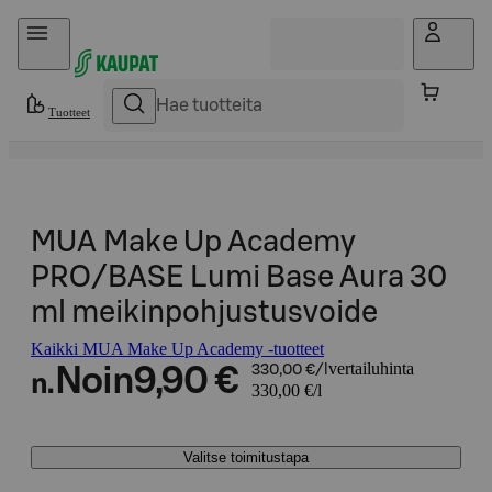
Hyppää sisältöön
Tuotteet
MUA Make Up Academy
PRO/BASE Lumi Base Aura 30
ml meikinpohjustusvoide
Kaikki MUA Make Up Academy -tuotteet
vertailuhinta
Noin
9,90 €
330,00 €/l
n.
330,00 €/l
Valitse toimitustapa