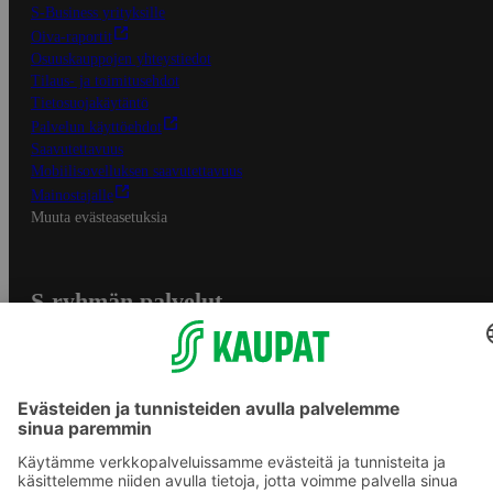
S-Business yrityksille
Oiva-raportit
Osuuskauppojen yhteystiedot
Tilaus- ja toimitusehdot
Tietosuojakäytäntö
Palvelun käyttöehdot
Saavutettavuus
Mobiilisovelluksen saavutettavuus
Mainostajalle
Muuta evästeasetuksia
S-ryhmän palvelut
S-ryhmä
Asiakasomistajuus
Yhteishyvä Ruoka -sovellus
S-ostoslista -sovellus
Prisma.fi
Sokos.fi