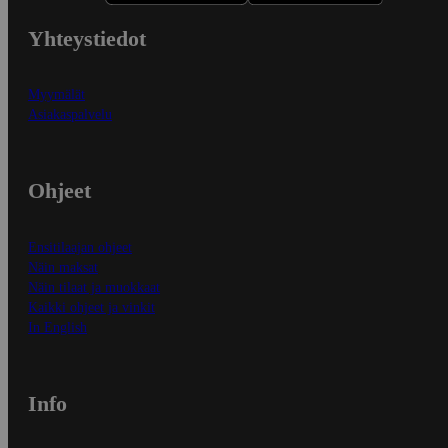
Yhteystiedot
Myymälät
Asiakaspalvelu
Ohjeet
Ensitilaajan ohjeet
Näin maksat
Näin tilaat ja muokkaat
Kaikki ohjeet ja vinkit
In English
Info