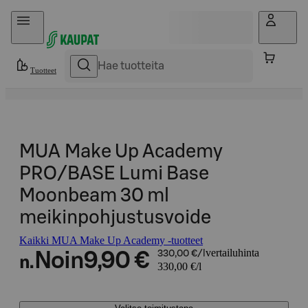
Hyppää sisältöön
Tuotteet
MUA Make Up Academy
PRO/BASE Lumi Base
Moonbeam 30 ml
meikinpohjustusvoide
Kaikki MUA Make Up Academy -tuotteet
vertailuhinta
Noin
9,90 €
330,00 €/l
n.
330,00 €/l