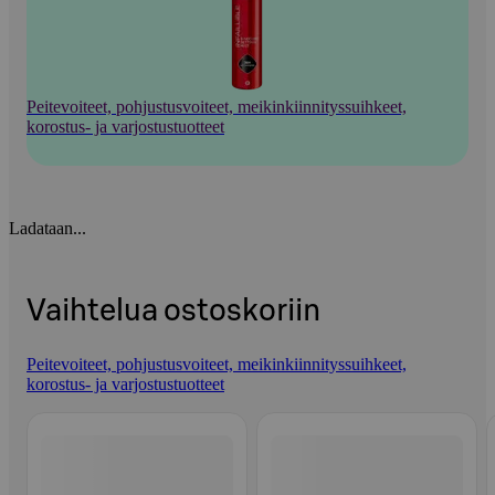
Peitevoiteet, pohjustusvoiteet, meikinkiinnityssuihkeet,
korostus- ja varjostustuotteet
Ladataan...
Vaihtelua ostoskoriin
Peitevoiteet, pohjustusvoiteet, meikinkiinnityssuihkeet,
korostus- ja varjostustuotteet
Ohita listaus