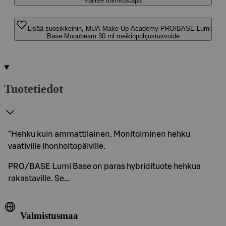
Valitse toimitustapa
Lisää suosikkeihin, MUA Make Up Academy PRO/BASE Lumi
Base Moonbeam 30 ml meikinpohjustusvoide
Tuotetiedot
"Hehku kuin ammattilainen. Monitoiminen hehku
vaativille ihonhoitopäiville.
PRO/BASE Lumi Base on paras hybridituote hehkua
rakastaville. Se…
Valmistusmaa