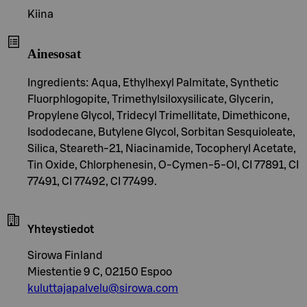
Kiina
Ainesosat
Ingredients: Aqua, Ethylhexyl Palmitate, Synthetic
Fluorphlogopite, Trimethylsiloxysilicate, Glycerin,
Propylene Glycol, Tridecyl Trimellitate, Dimethicone,
Isododecane, Butylene Glycol, Sorbitan Sesquioleate,
Silica, Steareth-21, Niacinamide, Tocopheryl Acetate,
Tin Oxide, Chlorphenesin, O-Cymen-5-Ol, CI 77891, CI
77491, CI 77492, CI 77499.
Yhteystiedot
Sirowa Finland
Miestentie 9 C, 02150 Espoo
kuluttajapalvelu@sirowa.com