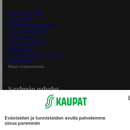
S-Business yrityksille
Oiva-raportit
Osuuskauppojen yhteystiedot
Tilaus- ja toimitusehdot
Tietosuojakäytäntö
Palvelun käyttöehdot
Saavutettavuus
Mobiilisovelluksen saavutettavuus
Mainostajalle
Muuta evästeasetuksia
S-ryhmän palvelut
S-ryhmä
Asiakasomistajuus
Yhteishyvä Ruoka -sovellus
S-ostoslista -sovellus