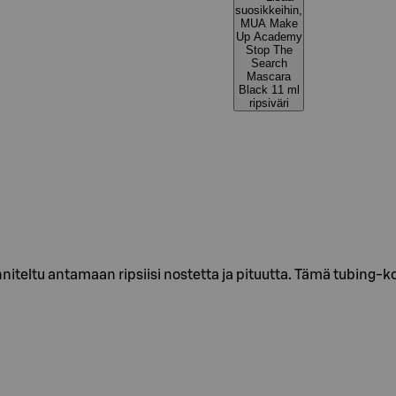
suosikkeihin,
MUA Make
Up Academy
Stop The
Search
Mascara
Black 11 ml
ripsiväri
iteltu antamaan ripsiisi nostetta ja pituutta. Tämä tubing-ko