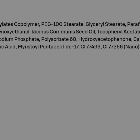
ylates Copolymer, PEG-100 Stearate, Glyceryl Stearate, Paraffi
enoxyethanol, Ricinus Communis Seed Oil, Tocopheryl Acetate
sodium Phosphate, Polysorbate 60, Hydroxyacetophenone, Cap
c Acid, Myristoyl Pentapeptide-17, CI 77499, CI 77266 (Nano)