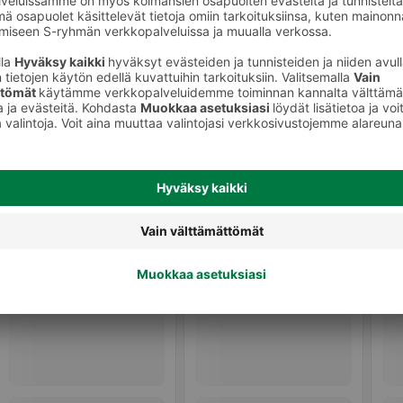
keet
Ripsivärit