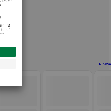
Ripsivär