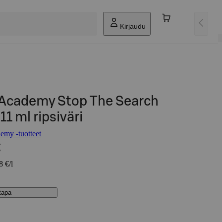
Kirjaudu
Academy Stop The Search
1 ml ripsiväri
my -tuotteet
€
8 €/l
stapa