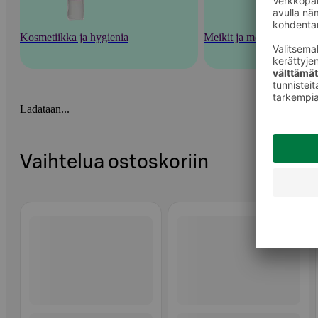
Kosmetiikka ja hygienia
Meikit ja meikkaustarvik
Ladataan...
Vaihtelua ostoskoriin
Ohita listaus