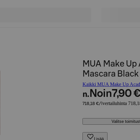
MUA Make Up 
Mascara Black 1
Kaikki MUA Make Up Acade
Noin
7,90 
n.
vertailuhinta 718,1
718,18 €/l
Valitse toimitu
Lisää