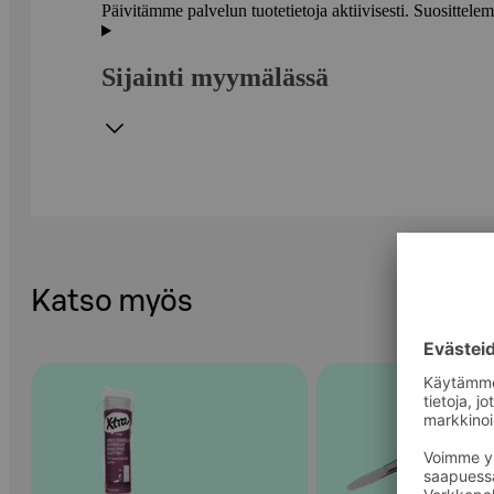
Päivitämme palvelun tuotetietoja aktiivisesti. Suositte
Sijainti myymälässä
Katso myös