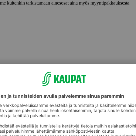
lemme kuitenkin tarkistamaan ainesosat aina myös myyntipakkauksesta.