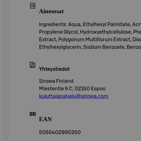
Ainesosat
Ingredients: Aqua, Ethylhexyl Palmitate, Acr
Propylene Glycol, Hydroxyethylcellulose, Ph
Extract, Polygonum Multiflorum Extract, Di
Ethylhexylglycerin, Sodium Benzoate, Benzoi
Yhteystiedot
Sirowa Finland
Miestentie 9 C, 02150 Espoo
kuluttajapalvelu@sirowa.com
EAN
5055402995350