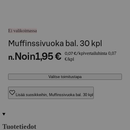
Ei valikoimassa
Muffinssivuoka bal. 30 kpl
vertailuhinta 0,07
Noin
1,95 €
0,07 €/kpl
n.
€/kpl
Valitse toimitustapa
Lisää suosikkeihin, Muffinssivuoka bal. 30 kpl
Tuotetiedot