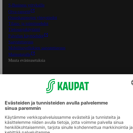
S-Business yrityksille
Oiva-raportit
Osuuskauppojen yhteystiedot
Tilaus- ja toimitusehdot
Tietosuojakäytäntö
Palvelun käyttöehdot
Saavutettavuus
Mobiilisovelluksen saavutettavuus
Mainostajalle
Muuta evästeasetuksia
S-ryhmän palvelut
S-ryhmä
Asiakasomistajuus
Yhteishyvä Ruoka -sovellus
S-ostoslista -sovellus
Prisma.fi