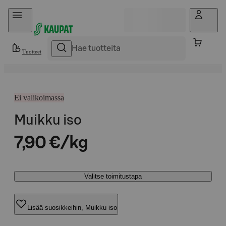
Hyppää sisältöön
Tuotteet
Ei valikoimassa
Muikku iso
7,90 €/kg
Valitse toimitustapa
Lisää suosikkeihin, Muikku iso