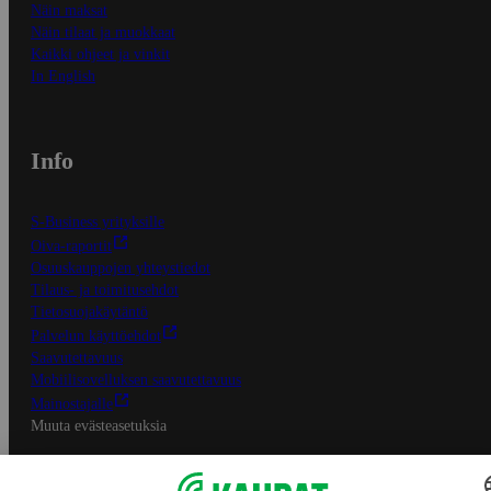
Näin maksat
Näin tilaat ja muokkaat
Kaikki ohjeet ja vinkit
In English
Info
S-Business yrityksille
Oiva-raportit
Osuuskauppojen yhteystiedot
Tilaus- ja toimitusehdot
Tietosuojakäytäntö
Palvelun käyttöehdot
Saavutettavuus
Mobiilisovelluksen saavutettavuus
Mainostajalle
Muuta evästeasetuksia