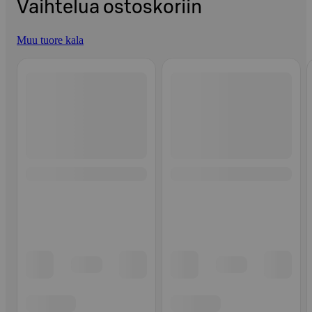
Vaihtelua ostoskoriin
Muu tuore kala
Ohita listaus