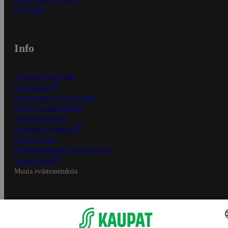
In English
Info
S-Business yrityksille
Oiva-raportit
Osuuskauppojen yhteystiedot
Tilaus- ja toimitusehdot
Tietosuojakäytäntö
Palvelun käyttöehdot
Saavutettavuus
Mobiilisovelluksen saavutettavuus
Mainostajalle
Muuta evästeasetuksia
S-ryhmän palvelut